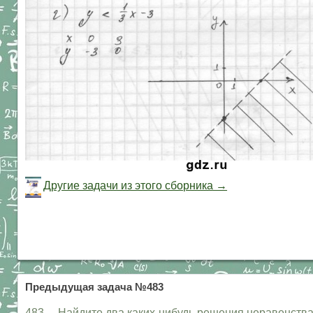
Другие задачи из этого сборника →
Предыдущая задача №483
483. Найдите два каких-нибудь решения неравенства: а) у