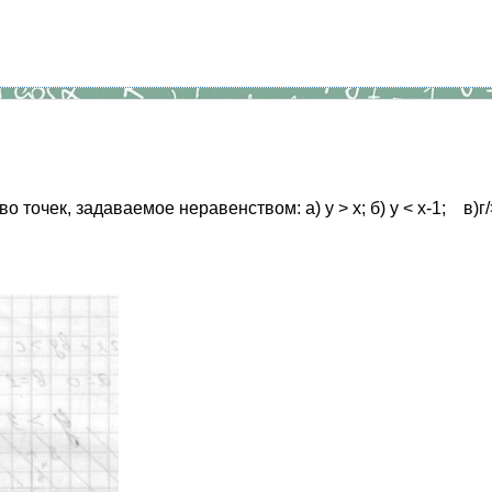
очек, задаваемое неравенством: а) у > х; б) у < х-1; в)г/