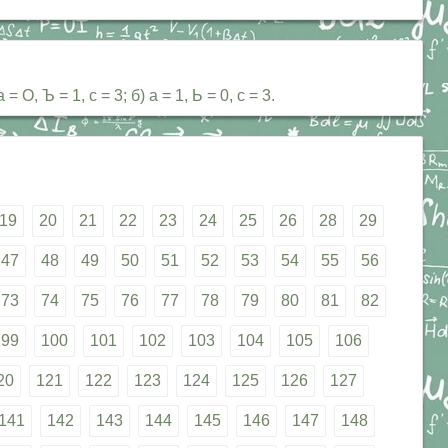
Ъ = 1, с = 3; б) а = 1, Ь = 0, с = 3.
19
20
21
22
23
24
25
26
28
29
47
48
49
50
51
52
53
54
55
56
73
74
75
76
77
78
79
80
81
82
99
100
101
102
103
104
105
106
20
121
122
123
124
125
126
127
141
142
143
144
145
146
147
148