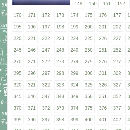
149
150
151
152
170
171
172
173
174
175
176
177
1
195
196
197
198
199
200
201
202
2
220
221
222
223
224
225
226
227
2
245
246
247
248
249
250
251
252
2
270
271
272
273
274
275
276
277
2
295
296
297
298
299
300
301
302
3
320
321
322
323
324
325
326
327
3
345
346
347
348
349
350
351
352
3
370
371
372
373
374
375
376
377
3
395
396
397
398
399
400
401
402
4