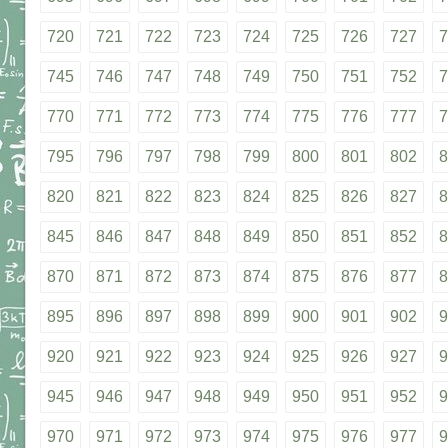
720
721
722
723
724
725
726
727
7
745
746
747
748
749
750
751
752
7
770
771
772
773
774
775
776
777
7
795
796
797
798
799
800
801
802
8
820
821
822
823
824
825
826
827
8
845
846
847
848
849
850
851
852
8
870
871
872
873
874
875
876
877
8
895
896
897
898
899
900
901
902
9
920
921
922
923
924
925
926
927
9
945
946
947
948
949
950
951
952
9
970
971
972
973
974
975
976
977
9