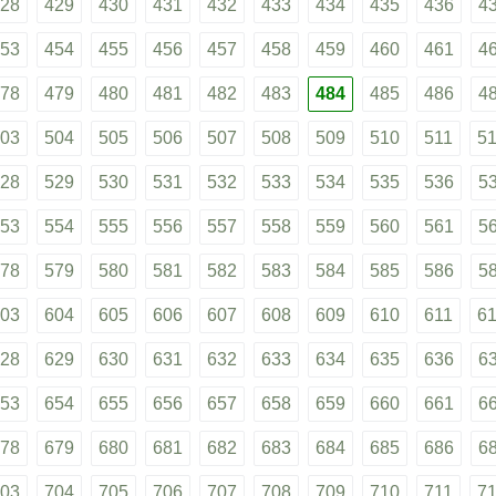
28
429
430
431
432
433
434
435
436
4
53
454
455
456
457
458
459
460
461
4
78
479
480
481
482
483
484
485
486
4
03
504
505
506
507
508
509
510
511
5
28
529
530
531
532
533
534
535
536
5
53
554
555
556
557
558
559
560
561
5
78
579
580
581
582
583
584
585
586
5
03
604
605
606
607
608
609
610
611
6
28
629
630
631
632
633
634
635
636
6
53
654
655
656
657
658
659
660
661
6
78
679
680
681
682
683
684
685
686
6
03
704
705
706
707
708
709
710
711
7