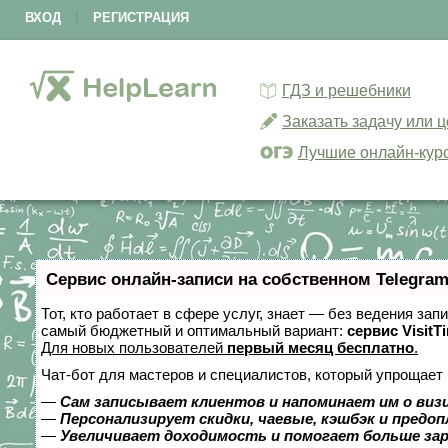
ВХОД
|
РЕГИСТРАЦИЯ
ГДЗ и решебники
Заказать задачу или 
Лучшие онлайн-кур
Сервис онлайн-записи на собственном Telegram
Тот, кто работает в сфере услуг, знает — без ведения за
самый бюджетный и оптимальный вариант:
сервис VisitT
Для новых пользователей
первый месяц бесплатно
.
Чат-бот для мастеров и специалистов, который упрощает 
—
Сам записывает клиентов и напоминает им о виз
—
Персонализирует скидки, чаевые, кэшбэк и предо
—
Увеличивает доходимость и помогает больше за