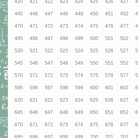
420
421
422
423
424
425
426
427
4
445
446
447
448
449
450
451
452
4
470
471
472
473
474
475
476
477
4
495
496
497
498
499
500
501
502
5
520
521
522
523
524
525
526
527
5
545
546
547
548
549
550
551
552
5
570
571
572
573
574
575
576
577
5
595
596
597
598
599
600
601
602
6
620
621
622
623
624
625
626
627
6
645
646
647
648
649
650
651
652
6
670
671
672
673
674
675
676
677
6
695
696
697
698
699
700
701
702
7