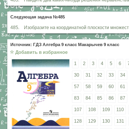
Следующая задача №485
485. Изобразите на координатной плоскости множество точ
Источник: ГДЗ Алгебра 9 класс Макарычев 9 класс
☆
Добавить в избранное
1
2
3
4
5
6
30
31
32
33
34
57
58
59
60
61
83
84
85
86
87
107
108
109
110
128
129
130
131