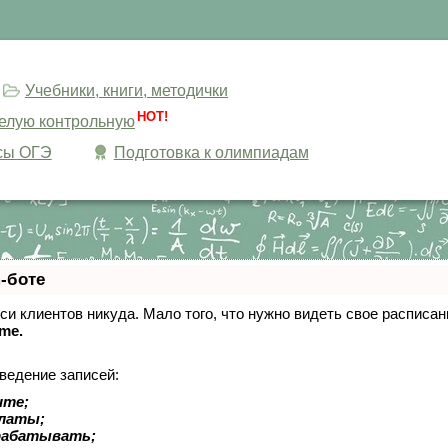
Учебники, книги, методички
HOT!
целую контрольную
сы ОГЭ
Подготовка к олимпиадам
-боте
писи клиентов никуда. Мало того, что нужно видеть свое расписа
ime.
ведение записей:
ите;
платы;
рабатывать;