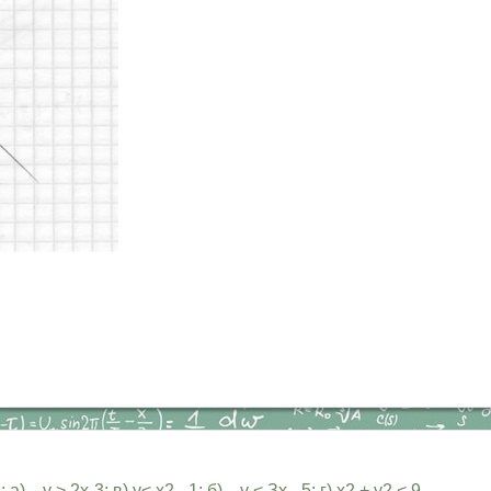
 > 2х-3; в) у< х2 - 1; б) у < Зх - 5; г) х2 + у2 < 9.