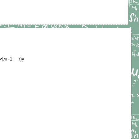
>|лг-1; r)y