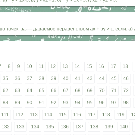
ек, за-— даваемое неравенством ах + by > с, если: а) а = О, 
7
8
9
10
11
12
13
14
15
16
17
18
35
36
37
38
39
40
41
43
44
45
46
62
63
64
65
66
67
68
69
70
71
72
88
89
90
91
92
93
94
95
96
97
98
111
112
113
114
115
116
117
118
119
1
132
133
134
135
136
137
138
139
140