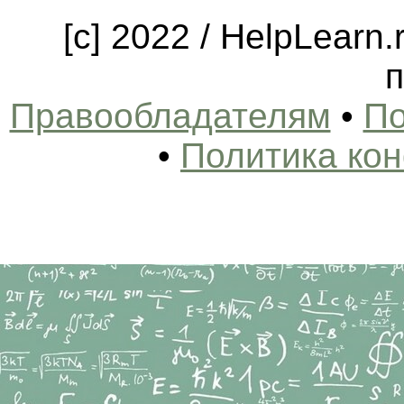
[c] 2022 / HelpLearn
п
Правообладателям
•
По
•
Политика ко