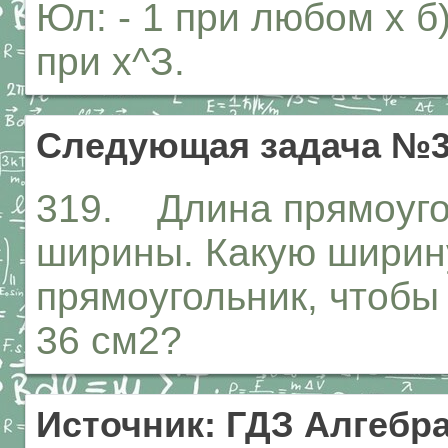
Юл: - 1 при любом х б
при х^З.
Следующая задача №3
319. Длина прямоуго
ширины. Какую ширин
прямоугольник, чтобы
36 см2?
Источник: ГДЗ Алгебра