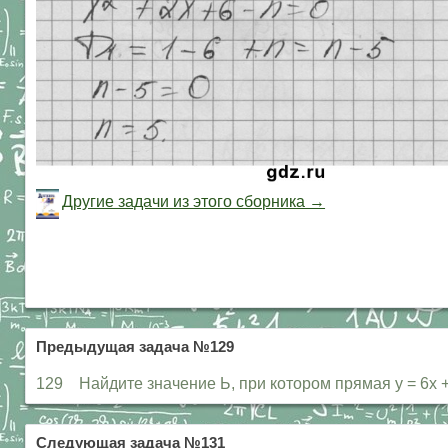
Другие задачи из этого сборника →
Предыдущая задача №129
129 Найдите значение Ь, при котором прямая у = 6х + 
Следующая задача №131