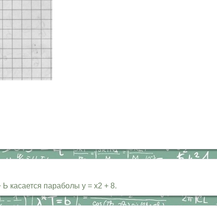
Ь касается параболы у = х2 + 8.