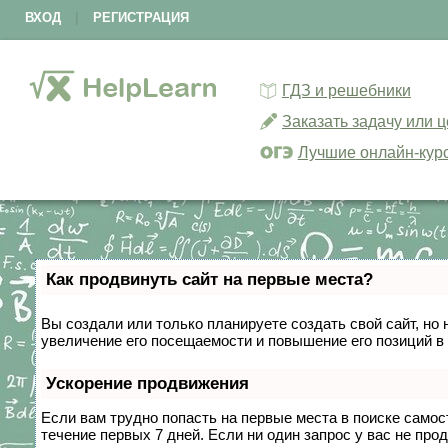
ВХОД
|
РЕГИСТРАЦИЯ
ГДЗ и решебники
Заказать задачу или 
Лучшие онлайн-кур
Как продвинуть сайт на первые места?
Вы создали или только планируете создать свой сайт, но 
увеличение его посещаемости и повышение его позиций в
Ускорение продвижения
Если вам трудно попасть на первые места в поиске само
течение первых 7 дней. Если ни один запрос у вас не прод