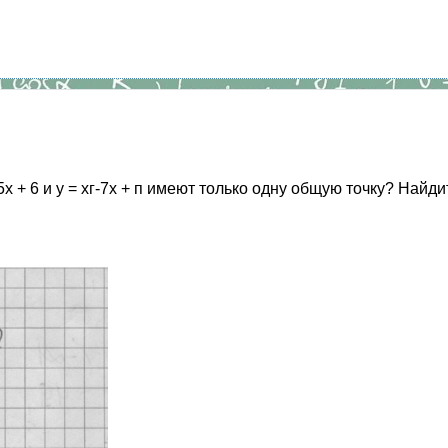
х + 6 и у = хг-7х + п имеют только одну общую точку? Найди