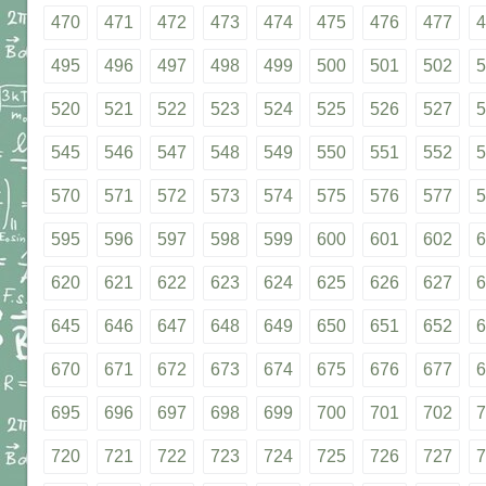
470
471
472
473
474
475
476
477
4
495
496
497
498
499
500
501
502
5
520
521
522
523
524
525
526
527
5
545
546
547
548
549
550
551
552
5
570
571
572
573
574
575
576
577
5
595
596
597
598
599
600
601
602
6
620
621
622
623
624
625
626
627
6
645
646
647
648
649
650
651
652
6
670
671
672
673
674
675
676
677
6
695
696
697
698
699
700
701
702
7
720
721
722
723
724
725
726
727
7