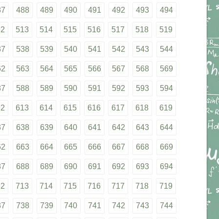
87
488
489
490
491
492
493
494
12
513
514
515
516
517
518
519
37
538
539
540
541
542
543
544
62
563
564
565
566
567
568
569
87
588
589
590
591
592
593
594
12
613
614
615
616
617
618
619
37
638
639
640
641
642
643
644
62
663
664
665
666
667
668
669
87
688
689
690
691
692
693
694
12
713
714
715
716
717
718
719
37
738
739
740
741
742
743
744