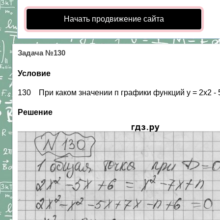
Начать продвижение сайта
Задача №130
Условие
130 При каком значении п графики функций у = 2х2 - 5
Решение