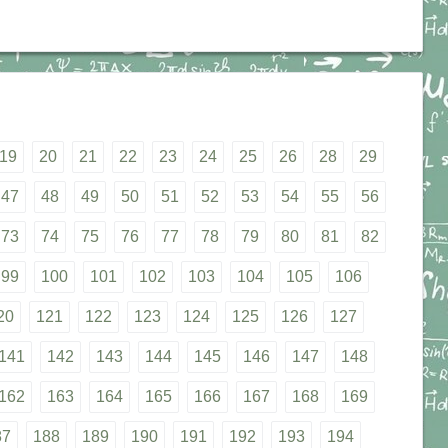
19
20
21
22
23
24
25
26
28
29
47
48
49
50
51
52
53
54
55
56
73
74
75
76
77
78
79
80
81
82
99
100
101
102
103
104
105
106
20
121
122
123
124
125
126
127
141
142
143
144
145
146
147
148
162
163
164
165
166
167
168
169
87
188
189
190
191
192
193
194