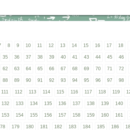
7
8
9
10
11
12
13
14
15
16
17
18
35
36
37
38
39
40
41
43
44
45
46
62
63
64
65
66
67
68
69
70
71
72
88
89
90
91
92
93
94
95
96
97
98
111
112
113
114
115
116
117
118
119
1
132
133
134
135
136
137
138
139
140
153
154
155
156
157
158
159
160
161
78
179
180
181
182
183
184
185
186
1