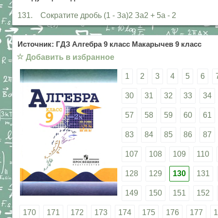
131. Сократите дробь (1 - За)2 За2 + 5а - 2
Источник: ГДЗ Алгебра 9 класс Макарычев 9 класс
☆
Добавить в избранное
1
2
3
4
5
6
30
31
32
33
34
57
58
59
60
61
83
84
85
86
87
107
108
109
110
128
129
130
131
149
150
151
152
170
171
172
173
174
175
176
177
1