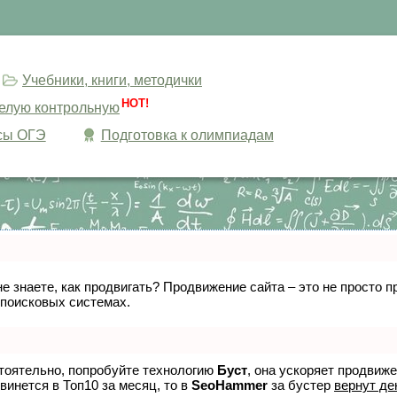
Учебники, книги, методички
HOT!
целую контрольную
сы ОГЭ
Подготовка к олимпиадам
не знаете, как продвигать? Продвижение сайта – это не просто
 поисковых системах.
стоятельно, попробуйте технологию
Буст
, она ускоряет продвиж
винется в Топ10 за месяц, то в
SeoHammer
за бустер
вернут де