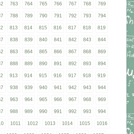
62
763
764
765
766
767
768
769
87
788
789
790
791
792
793
794
12
813
814
815
816
817
818
819
37
838
839
840
841
842
843
844
62
863
864
865
866
867
868
869
87
888
889
890
891
892
893
894
12
913
914
915
916
917
918
919
37
938
939
940
941
942
943
944
62
963
964
965
966
967
968
969
87
988
989
990
991
992
993
994
10
1011
1012
1013
1014
1015
1016