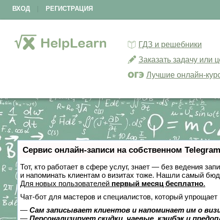
ВХОД
|
РЕГИСТРАЦИЯ
ГДЗ и решебники
Заказать задачу или 
Лучшие онлайн-кур
Сервис онлайн-записи на собственном Telegram
Тот, кто работает в сфере услуг, знает — без ведения зап
и напоминать клиентам о визитах тоже. Нашли самый бю
Для новых пользователей
первый месяц бесплатно
.
Чат-бот для мастеров и специалистов, который упрощает 
—
Сам записывает клиентов и напоминает им о виз
—
Персонализирует скидки, чаевые, кэшбэк и предо