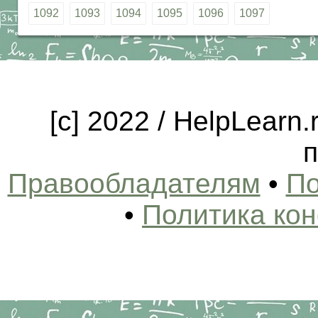
1092
1093
1094
1095
1096
1097
[c] 2022 / HelpLearn
п
Правообладателям
•
По
•
Политика ко