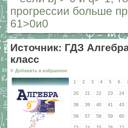
прогрессии больше п
61>0и0
Источник: ГДЗ Алгебра
класс
☆
Добавить в избранное
1
2
3
4
5
6
20
21
22
23
24
38
39
40
41
43
56
57
58
59
60
73
74
75
76
77