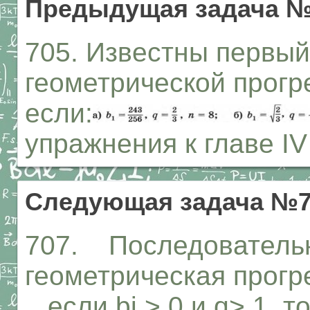
Предыдущая задача №
705. Известны первый
геометрической прогре
если:
упражнения к главе IV
Следующая задача №7
707. Последовательн
геометрическая прогре
если bj > 0 и q> 1, 