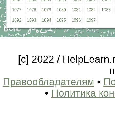
1077
1078
1079
1080
1081
1082
1083
1092
1093
1094
1095
1096
1097
[c] 2022 / HelpLearn
п
Правообладателям
•
По
•
Политика ко