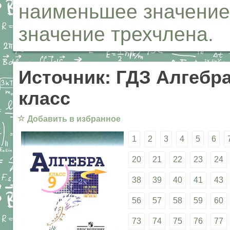
наименьшее значение 
значение трехчлена.
Источник: ГДЗ Алгебра
класс
☆
Добавить в избранное
1
2
3
4
5
6
20
21
22
23
24
38
39
40
41
43
56
57
58
59
60
73
74
75
76
77