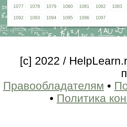
1077
1078
1079
1080
1081
1082
1083
1092
1093
1094
1095
1096
1097
[c] 2022 / HelpLearn
п
Правообладателям
•
По
•
Политика ко