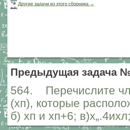
Другие задачи из этого сборника →
Предыдущая задача №
564. Перечислите чл
(хп), которые располо
б) хп и хп+6; в)х„.4ихл;