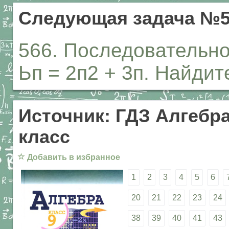
Следующая задача №5
566. Последовательно
Ьп = 2п2 + 3п. Найдите:
Источник: ГДЗ Алгебра
класс
☆
Добавить в избранное
1
2
3
4
5
6
20
21
22
23
24
38
39
40
41
43