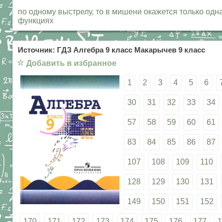
по одному выстрелу, то в мишени окажется только одн
функциях
Источник: ГДЗ Алгебра 9 класс Макарычев 9 класс
☆
Добавить в избранное
1
2
3
4
5
6
30
31
32
33
34
57
58
59
60
61
83
84
85
86
87
107
108
109
110
128
129
130
131
149
150
151
152
170
171
172
173
174
175
176
177
1