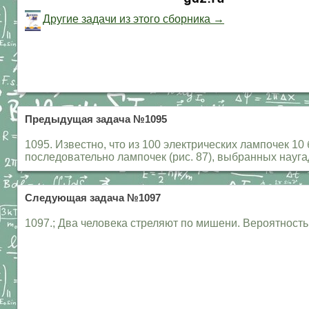
Другие задачи из этого сборника →
Предыдущая задача №1095
1095. Известно, что из 100 электрических лампочек 10
последовательно лампочек (рис. 87), выбранных наугад
Следующая задача №1097
1097.; Два человека стреляют по мишени. Вероятность