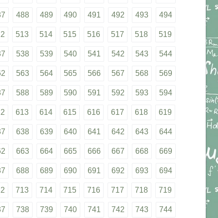
87
488
489
490
491
492
493
494
12
513
514
515
516
517
518
519
37
538
539
540
541
542
543
544
62
563
564
565
566
567
568
569
87
588
589
590
591
592
593
594
12
613
614
615
616
617
618
619
37
638
639
640
641
642
643
644
62
663
664
665
666
667
668
669
87
688
689
690
691
692
693
694
12
713
714
715
716
717
718
719
37
738
739
740
741
742
743
744