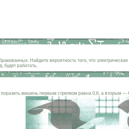
 бракованных. Найдите вероятность того, что электрическа
, будет работать.
 поразить мишень первым стрелком равна 0,6, а вторым — 0,