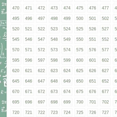
470
471
472
473
474
475
476
477
4
495
496
497
498
499
500
501
502
5
520
521
522
523
524
525
526
527
5
545
546
547
548
549
550
551
552
5
570
571
572
573
574
575
576
577
5
595
596
597
598
599
600
601
602
6
620
621
622
623
624
625
626
627
6
645
646
647
648
649
650
651
652
6
670
671
672
673
674
675
676
677
6
695
696
697
698
699
700
701
702
7
720
721
722
723
724
725
726
727
7