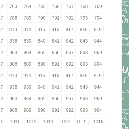
62
763
764
765
766
767
768
769
87
788
789
790
791
792
793
794
12
813
814
815
816
817
818
819
37
838
839
840
841
842
843
844
62
863
864
865
866
867
868
869
87
888
889
890
891
892
893
894
12
913
914
915
916
917
918
919
37
938
939
940
941
942
943
944
62
963
964
965
966
967
968
969
87
988
989
990
991
992
993
994
10
1011
1012
1013
1014
1015
1016