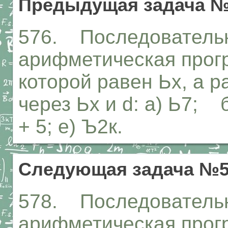
Предыдущая задача №
576. Последовательн
арифметическая прогр
которой равен Ьх, а р
через Ьх и d: а) Ь7; б)
+ 5; е) Ъ2к.
Следующая задача №5
578. Последовательн
арифметическая прогре