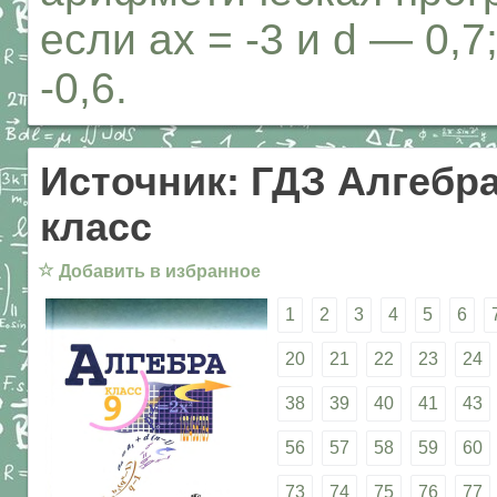
если ах = -3 и d — 0,7;
-0,6.
Источник: ГДЗ Алгебра
класс
☆
Добавить в избранное
1
2
3
4
5
6
20
21
22
23
24
38
39
40
41
43
56
57
58
59
60
73
74
75
76
77