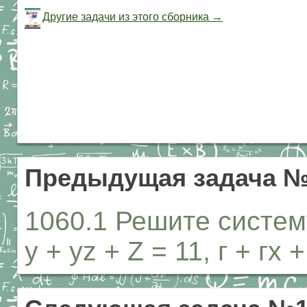
Другие задачи из этого сборника →
Предыдущая задача №
1060.1 Решите систему
у + yz + Z = 11, г + гх +