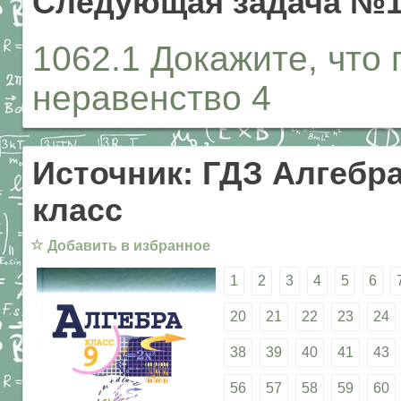
Следующая задача №1
1062.1 Докажите, что
неравенство 4
Источник: ГДЗ Алгебра
класс
☆
Добавить в избранное
1
2
3
4
5
6
20
21
22
23
24
38
39
40
41
43
56
57
58
59
60