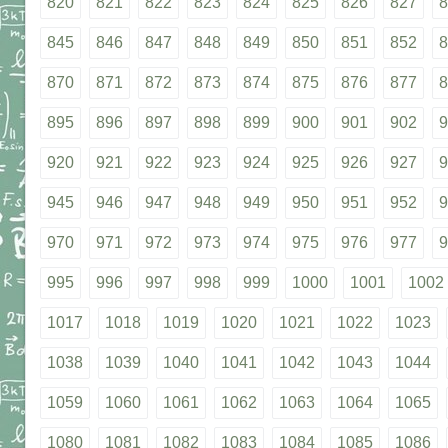
820
821
822
823
824
825
826
827
8
845
846
847
848
849
850
851
852
8
870
871
872
873
874
875
876
877
8
895
896
897
898
899
900
901
902
9
920
921
922
923
924
925
926
927
9
945
946
947
948
949
950
951
952
9
970
971
972
973
974
975
976
977
9
995
996
997
998
999
1000
1001
1002
1017
1018
1019
1020
1021
1022
1023
1038
1039
1040
1041
1042
1043
1044
1059
1060
1061
1062
1063
1064
1065
1080
1081
1082
1083
1084
1085
1086