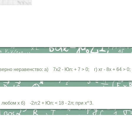
о неравенство: а) 7х2 - Юл: + 7 > 0; г) хг - 8х + 64 > 0; б
и любом х б) -2л:2 + Юл: < 18 - 2л; при х^З.