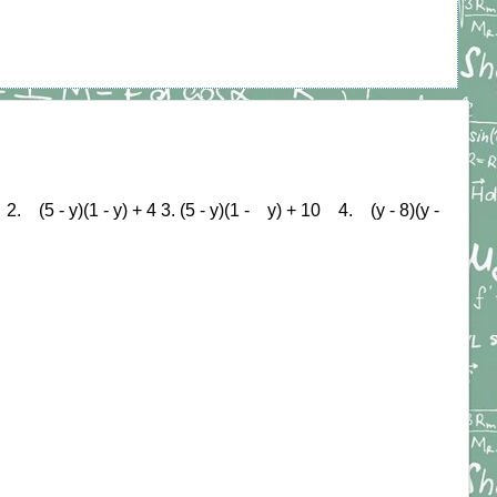
- у)(1 - у) + 4 3. (5 - у)(1 - у) + 10 4. (у - 8)(у -