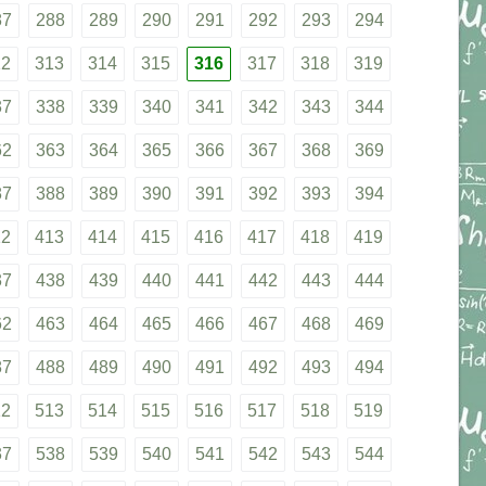
87
288
289
290
291
292
293
294
12
313
314
315
316
317
318
319
37
338
339
340
341
342
343
344
62
363
364
365
366
367
368
369
87
388
389
390
391
392
393
394
12
413
414
415
416
417
418
419
37
438
439
440
441
442
443
444
62
463
464
465
466
467
468
469
87
488
489
490
491
492
493
494
12
513
514
515
516
517
518
519
37
538
539
540
541
542
543
544