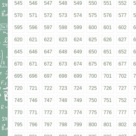
545
546
547
548
549
550
551
552
5
570
571
572
573
574
575
576
577
5
595
596
597
598
599
600
601
602
6
620
621
622
623
624
625
626
627
6
645
646
647
648
649
650
651
652
6
670
671
672
673
674
675
676
677
6
695
696
697
698
699
700
701
702
7
720
721
722
723
724
725
726
727
7
745
746
747
748
749
750
751
752
7
770
771
772
773
774
775
776
777
7
795
796
797
798
799
800
801
802
8