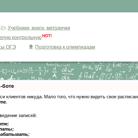
Учебники, книги, методички
HOT!
целую контрольную
сы ОГЭ
Подготовка к олимпиадам
-боте
писи клиентов никуда. Мало того, что нужно видеть свое расписа
ime.
ведение записей:
ите;
платы;
рабатывать;