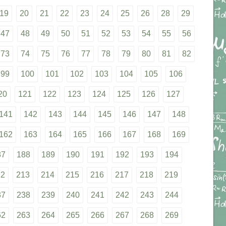
19
20
21
22
23
24
25
26
28
29
47
48
49
50
51
52
53
54
55
56
73
74
75
76
77
78
79
80
81
82
99
100
101
102
103
104
105
106
20
121
122
123
124
125
126
127
141
142
143
144
145
146
147
148
162
163
164
165
166
167
168
169
87
188
189
190
191
192
193
194
12
213
214
215
216
217
218
219
37
238
239
240
241
242
243
244
62
263
264
265
266
267
268
269