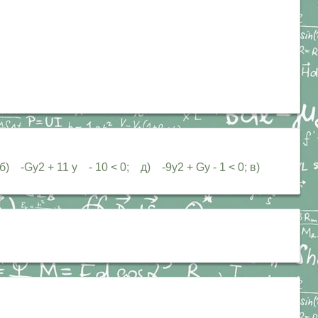
) -Gy2 + 11 у - 10 < 0; д) -9у2 + Gy - 1 < 0; в)