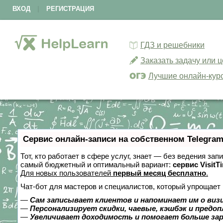
ВХОД
|
РЕГИСТРАЦИЯ
ГДЗ и решебники
Заказать задачу или 
Лучшие онлайн-кур
Сервис онлайн-записи на собственном Telegram
Тот, кто работает в сфере услуг, знает — без ведения за
самый бюджетный и оптимальный вариант:
сервис VisitT
Для новых пользователей
первый месяц бесплатно
.
Чат-бот для мастеров и специалистов, который упрощает 
—
Сам записывает клиентов и напоминает им о виз
—
Персонализирует скидки, чаевые, кэшбэк и предо
—
Увеличивает доходимость и помогает больше за