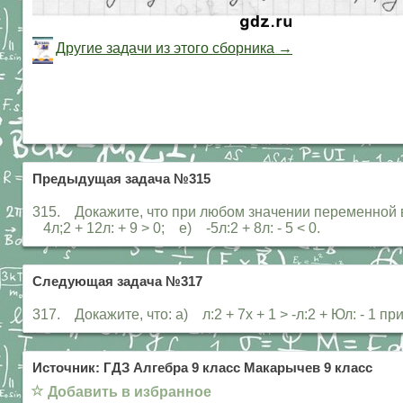
Другие задачи из этого сборника →
Предыдущая задача №315
315. Докажите, что при любом значении переменной верн
4л;2 + 12л: + 9 > 0; е) -5л:2 + 8л: - 5 < 0.
Следующая задача №317
317. Докажите, что: а) л:2 + 7х + 1 > -л:2 + Юл: - 1 пр
Источник: ГДЗ Алгебра 9 класс Макарычев 9 класс
☆
Добавить в избранное