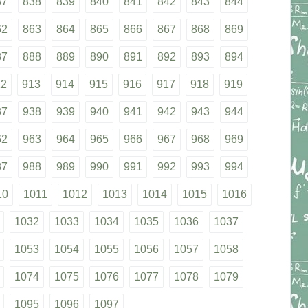
37
838
839
840
841
842
843
844
62
863
864
865
866
867
868
869
87
888
889
890
891
892
893
894
12
913
914
915
916
917
918
919
37
938
939
940
941
942
943
944
62
963
964
965
966
967
968
969
87
988
989
990
991
992
993
994
10
1011
1012
1013
1014
1015
1016
1032
1033
1034
1035
1036
1037
1053
1054
1055
1056
1057
1058
1074
1075
1076
1077
1078
1079
1095
1096
1097