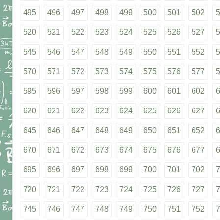
495
496
497
498
499
500
501
502
5
520
521
522
523
524
525
526
527
5
545
546
547
548
549
550
551
552
5
570
571
572
573
574
575
576
577
5
595
596
597
598
599
600
601
602
6
620
621
622
623
624
625
626
627
6
645
646
647
648
649
650
651
652
6
670
671
672
673
674
675
676
677
6
695
696
697
698
699
700
701
702
7
720
721
722
723
724
725
726
727
7
745
746
747
748
749
750
751
752
7