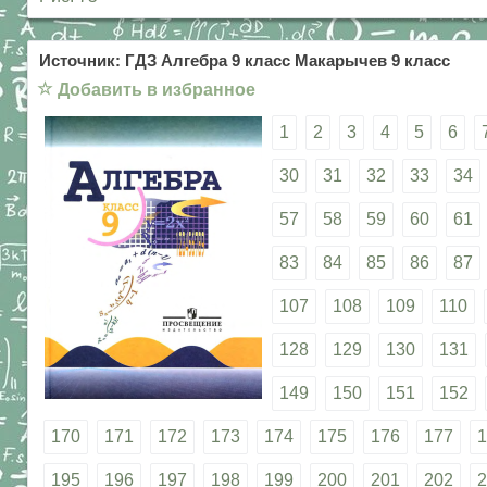
Источник: ГДЗ Алгебра 9 класс Макарычев 9 класс
☆
Добавить в избранное
1
2
3
4
5
6
30
31
32
33
34
57
58
59
60
61
83
84
85
86
87
107
108
109
110
128
129
130
131
149
150
151
152
170
171
172
173
174
175
176
177
1
195
196
197
198
199
200
201
202
2