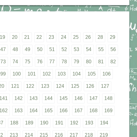
19
20
21
22
23
24
25
26
28
29
47
48
49
50
51
52
53
54
55
56
73
74
75
76
77
78
79
80
81
82
99
100
101
102
103
104
105
106
20
121
122
123
124
125
126
127
141
142
143
144
145
146
147
148
162
163
164
165
166
167
168
169
87
188
189
190
191
192
193
194
12
213
214
215
216
217
218
219