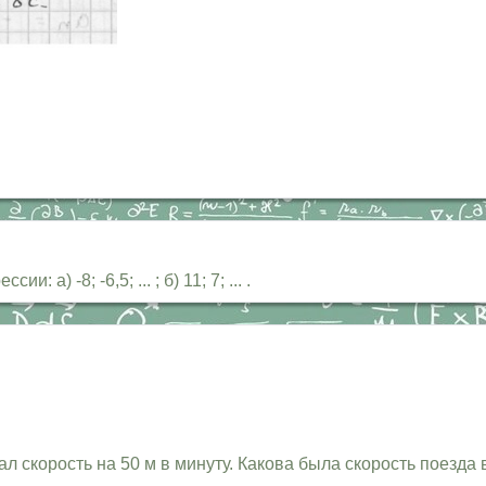
) -8; -6,5; ... ; б) 11; 7; ... .
л скорость на 50 м в минуту. Какова была скорость поезда