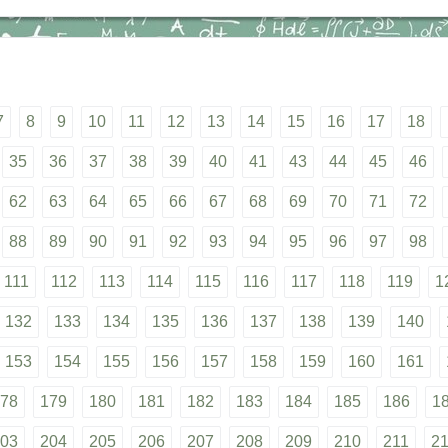
7
8
9
10
11
12
13
14
15
16
17
18
35
36
37
38
39
40
41
43
44
45
46
62
63
64
65
66
67
68
69
70
71
72
88
89
90
91
92
93
94
95
96
97
98
111
112
113
114
115
116
117
118
119
1
132
133
134
135
136
137
138
139
140
153
154
155
156
157
158
159
160
161
78
179
180
181
182
183
184
185
186
1
03
204
205
206
207
208
209
210
211
2