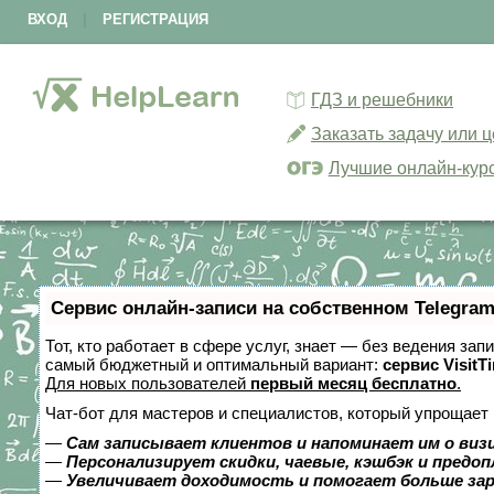
ВХОД
|
РЕГИСТРАЦИЯ
ГДЗ и решебники
Заказать задачу или 
Лучшие онлайн-кур
Сервис онлайн-записи на собственном Telegram
Тот, кто работает в сфере услуг, знает — без ведения за
самый бюджетный и оптимальный вариант:
сервис VisitT
Для новых пользователей
первый месяц бесплатно
.
Чат-бот для мастеров и специалистов, который упрощает 
—
Сам записывает клиентов и напоминает им о виз
—
Персонализирует скидки, чаевые, кэшбэк и предо
—
Увеличивает доходимость и помогает больше за