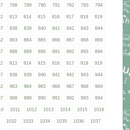
87
788
789
790
791
792
793
794
12
813
814
815
816
817
818
819
37
838
839
840
841
842
843
844
62
863
864
865
866
867
868
869
87
888
889
890
891
892
893
894
12
913
914
915
916
917
918
919
37
938
939
940
941
942
943
944
62
963
964
965
966
967
968
969
87
988
989
990
991
992
993
994
10
1011
1012
1013
1014
1015
1016
1032
1033
1034
1035
1036
1037