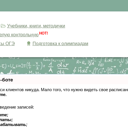
Учебники, книги, методички
HOT!
целую контрольную
сы ОГЭ
Подготовка к олимпиадам
-боте
писи клиентов никуда. Мало того, что нужно видеть свое расписа
ime.
ведение записей:
ите;
платы;
рабатывать;