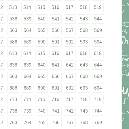
12
513
514
515
516
517
518
519
37
538
539
540
541
542
543
544
62
563
564
565
566
567
568
569
87
588
589
590
591
592
593
594
12
613
614
615
616
617
618
619
37
638
639
640
641
642
643
644
62
663
664
665
666
667
668
669
87
688
689
690
691
692
693
694
12
713
714
715
716
717
718
719
37
738
739
740
741
742
743
744
62
763
764
765
766
767
768
769