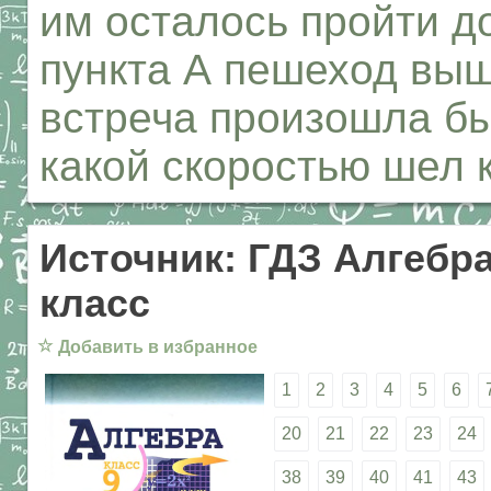
им осталось пройти до
пункта А пешеход выш
встреча произошла бы
какой скоростью шел
Источник: ГДЗ Алгебра
класс
☆
Добавить в избранное
1
2
3
4
5
6
20
21
22
23
24
38
39
40
41
43