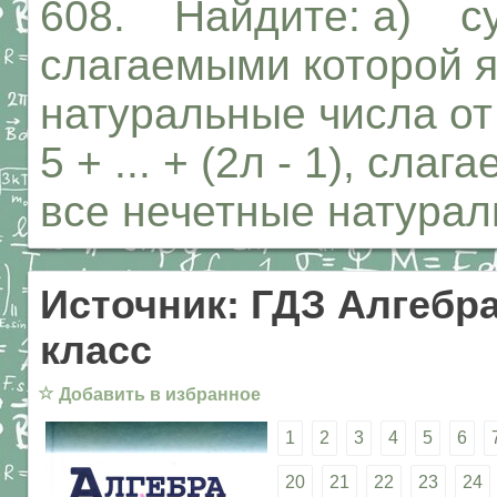
608. Найдите: а) сумм
слагаемыми которой я
натуральные числа от 
5 + ... + (2л - 1), сл
все нечетные натураль
Источник: ГДЗ Алгебра
класс
☆
Добавить в избранное
1
2
3
4
5
6
20
21
22
23
24