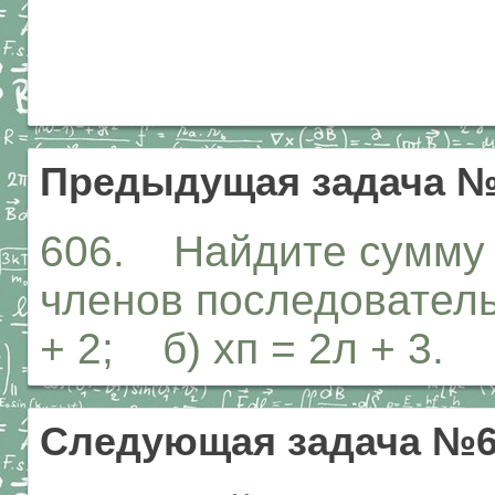
Предыдущая задача №
606. Найдите сумму п
членов последовательн
+ 2; б) хп = 2л + 3.
Следующая задача №6