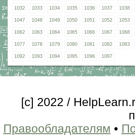
1032
1033
1034
1035
1036
1037
1038
1047
1048
1049
1050
1051
1052
1053
1062
1063
1064
1065
1066
1067
1068
1077
1078
1079
1080
1081
1082
1083
1092
1093
1094
1095
1096
1097
[c] 2022 / HelpLearn
п
Правообладателям
•
По