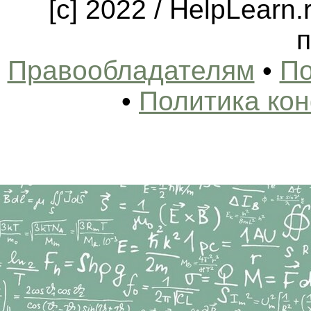
[c] 2022 / HelpLearn
п
Правообладателям
•
По
•
Политика ко