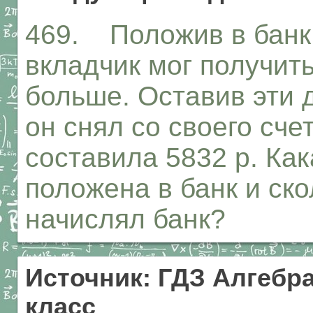
469. Положив в банк 
вкладчик мог получить
больше. Оставив эти д
он снял со своего сче
составила 5832 р. Ка
положена в банк и ск
начислял банк?
Источник: ГДЗ Алгебра
класс