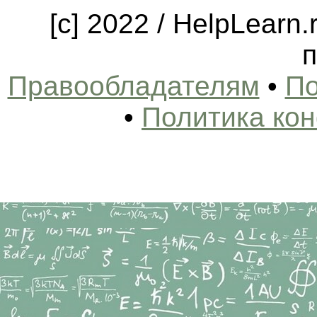
[c] 2022 / HelpLearn
п
Правообладателям
•
По
•
Политика ко