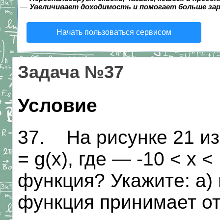
—
Увеличивает доходимость и помогает больше за
Начать пользоваться сервисом
Задача №37
Условие
37. На рисунке 21 и
= g(x), где — -10 < х 
функция? Укажите: а)
функция принимает от