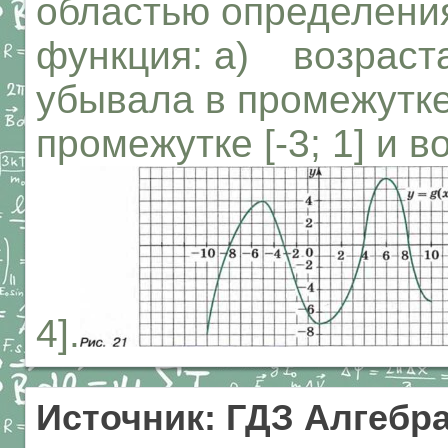
областью определения 
функция: а) возрастал
убывала в промежутке
промежутке [-3; 1] и в
4].
Источник: ГДЗ Алгебра