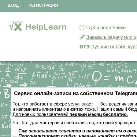
ВХОД
|
РЕГИСТРАЦИЯ
ГДЗ и решебники
Заказать задачу или 
Лучшие онлайн-кур
Сервис онлайн-записи на собственном Telegram
Тот, кто работает в сфере услуг, знает — без ведения зап
и напоминать клиентам о визитах тоже. Нашли самый бю
Для новых пользователей
первый месяц бесплатно
.
Чат-бот для мастеров и специалистов, который упрощает 
—
Сам записывает клиентов и напоминает им о виз
—
Персонализирует скидки, чаевые, кэшбэк и предо