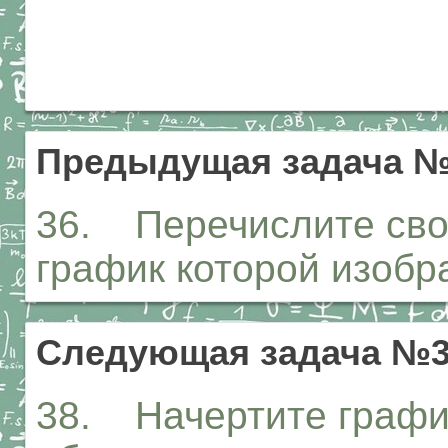
Предыдущая задача 
36. Перечислите свой
график которой изобр
Следующая задача №
38. Начертите график