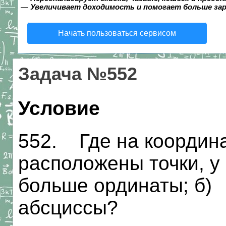
—
Увеличивает доходимость и помогает больше за
Начать пользоваться сервисом
Задача №552
Условие
552. Где на координа
расположены точки, у
больше ординаты; б)
абсциссы?