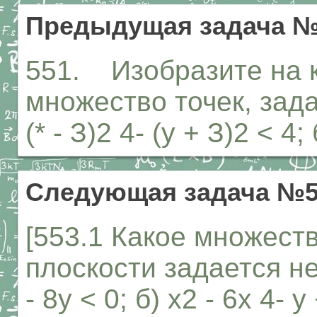
Предыдущая задача №
551. Изобразите на 
множество точек, зад
(* - З)2 4- (у + З)2 < 4; 
Следующая задача №5
[553.1 Какое множест
плоскости задается не
- 8у < 0; б) х2 - 6х 4- у