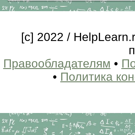
[c] 2022 / HelpLearn
п
Правообладателям
•
По
•
Политика ко