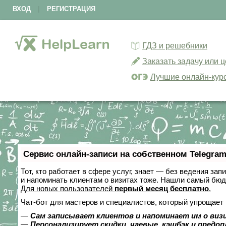
ВХОД
|
РЕГИСТРАЦИЯ
ГДЗ и решебники
Заказать задачу или 
Лучшие онлайн-кур
Сервис онлайн-записи на собственном Telegram
Тот, кто работает в сфере услуг, знает — без ведения зап
и напоминать клиентам о визитах тоже. Нашли самый бю
Для новых пользователей
первый месяц бесплатно
.
Чат-бот для мастеров и специалистов, который упрощает 
—
Сам записывает клиентов и напоминает им о виз
—
Персонализирует скидки, чаевые, кэшбэк и предо