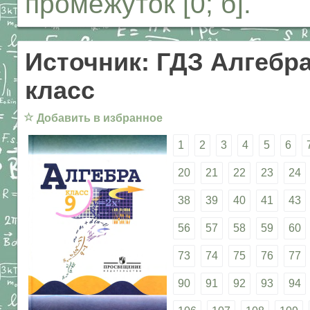
промежуток [0; б].
Источник: ГДЗ Алгебра
класс
☆
Добавить в избранное
1
2
3
4
5
6
20
21
22
23
24
38
39
40
41
43
56
57
58
59
60
73
74
75
76
77
90
91
92
93
94