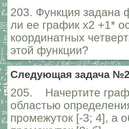
203. Функция задана 
ли ее график х2 +1* о
координатных четверт
этой функции?
Следующая задача №2
205. Начертите графи
областью определения
промежуток [-3; 4], а