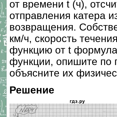
от времени t (ч), отс
отправления катера и
возвращения. Собстве
км/ч, скорость течения
функцию от t формула
функции, опишите по 
объясните их физичес
Решение