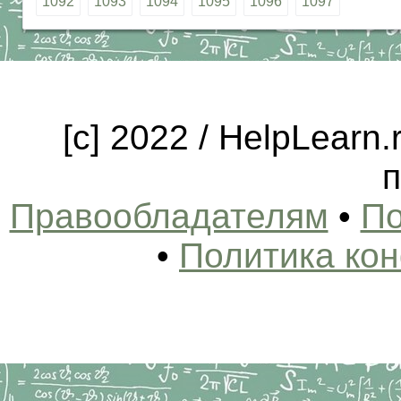
1092
1093
1094
1095
1096
1097
[c] 2022 / HelpLearn
п
Правообладателям
•
По
•
Политика ко