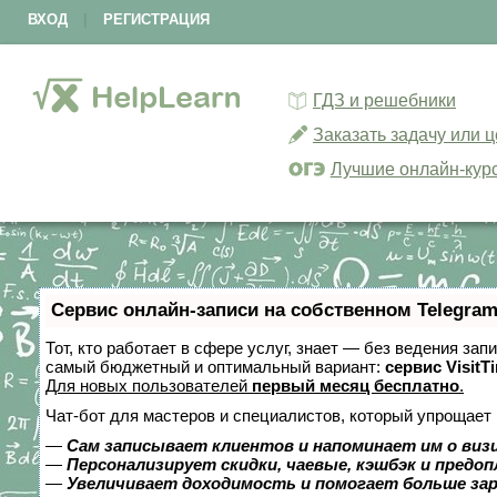
ВХОД
|
РЕГИСТРАЦИЯ
ГДЗ и решебники
Заказать задачу или 
Лучшие онлайн-кур
Сервис онлайн-записи на собственном Telegram
Тот, кто работает в сфере услуг, знает — без ведения за
самый бюджетный и оптимальный вариант:
сервис VisitT
Для новых пользователей
первый месяц бесплатно
.
Чат-бот для мастеров и специалистов, который упрощает 
—
Сам записывает клиентов и напоминает им о виз
—
Персонализирует скидки, чаевые, кэшбэк и предо
—
Увеличивает доходимость и помогает больше за