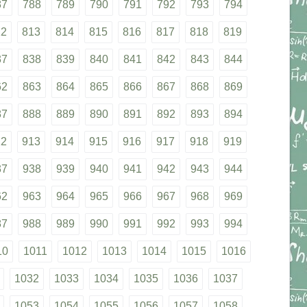
87
788
789
790
791
792
793
794
12
813
814
815
816
817
818
819
37
838
839
840
841
842
843
844
62
863
864
865
866
867
868
869
87
888
889
890
891
892
893
894
12
913
914
915
916
917
918
919
37
938
939
940
941
942
943
944
62
963
964
965
966
967
968
969
87
988
989
990
991
992
993
994
10
1011
1012
1013
1014
1015
1016
1032
1033
1034
1035
1036
1037
1053
1054
1055
1056
1057
1058