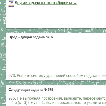
Другие задачи из этого сборника →
Предыдущая задача №973
973. Решите систему уравнений способом подстановки
Следующая задача №975
975. Не выполняя построения, выясните, пересекаются л
= 4 и (х - З)2 + у2 = 1. Если пересекаются, то укажи