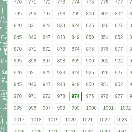
770
771
772
773
774
775
776
777
7
795
796
797
798
799
800
801
802
8
820
821
822
823
824
825
826
827
8
845
846
847
848
849
850
851
852
8
870
871
872
873
874
875
876
877
8
895
896
897
898
899
900
901
902
9
920
921
922
923
924
925
926
927
9
945
946
947
948
949
950
951
952
9
970
971
972
973
974
975
976
977
9
995
996
997
998
999
1000
1001
1002
1017
1018
1019
1020
1021
1022
1023
1038
1039
1040
1041
1042
1043
1044