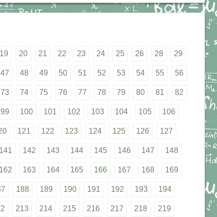
19
20
21
22
23
24
25
26
28
29
47
48
49
50
51
52
53
54
55
56
73
74
75
76
77
78
79
80
81
82
99
100
101
102
103
104
105
106
20
121
122
123
124
125
126
127
141
142
143
144
145
146
147
148
162
163
164
165
166
167
168
169
87
188
189
190
191
192
193
194
12
213
214
215
216
217
218
219