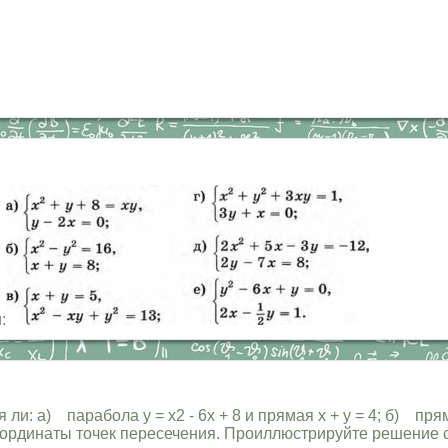
:
и: а) парабола у = х2 - 6х + 8 и прямая х + у = 4; б) прям
те координаты точек пересечения. Проиллюстрируйте решение