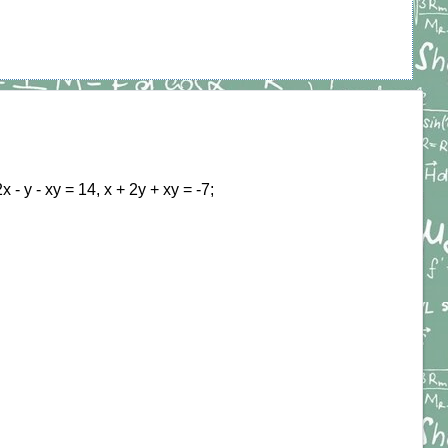
 - у - ху = 14, х + 2у + ху = -7;