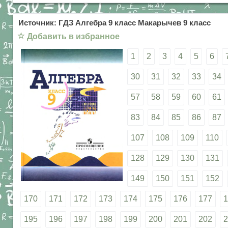
Источник: ГДЗ Алгебра 9 класс Макарычев 9 класс
☆
Добавить в избранное
1
2
3
4
5
6
30
31
32
33
34
57
58
59
60
61
83
84
85
86
87
107
108
109
110
128
129
130
131
149
150
151
152
170
171
172
173
174
175
176
177
1
195
196
197
198
199
200
201
202
2