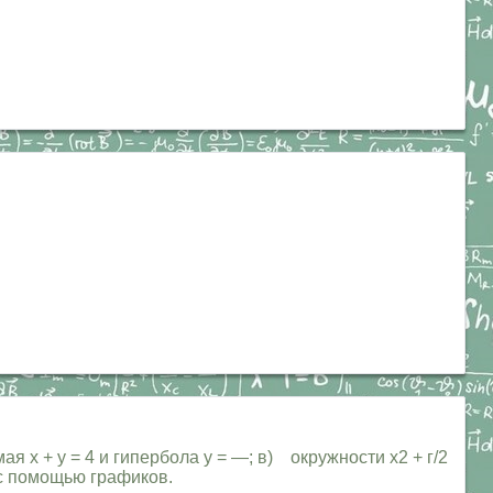
ая х + у = 4 и гипербола у = —; в) окружности х2 + г/2
 с помощью графиков.