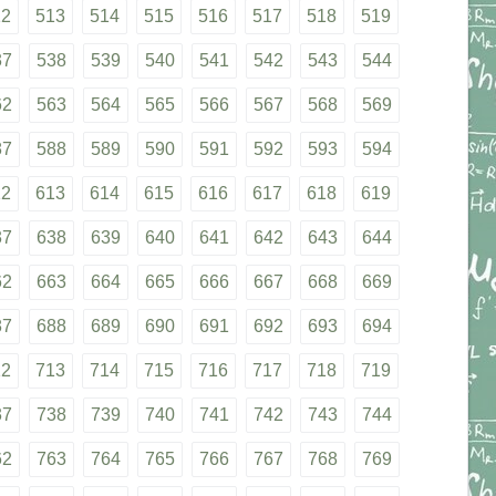
12
513
514
515
516
517
518
519
37
538
539
540
541
542
543
544
62
563
564
565
566
567
568
569
87
588
589
590
591
592
593
594
12
613
614
615
616
617
618
619
37
638
639
640
641
642
643
644
62
663
664
665
666
667
668
669
87
688
689
690
691
692
693
694
12
713
714
715
716
717
718
719
37
738
739
740
741
742
743
744
62
763
764
765
766
767
768
769