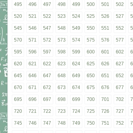
495
496
497
498
499
500
501
502
5
520
521
522
523
524
525
526
527
5
545
546
547
548
549
550
551
552
5
570
571
572
573
574
575
576
577
5
595
596
597
598
599
600
601
602
6
620
621
622
623
624
625
626
627
6
645
646
647
648
649
650
651
652
6
670
671
672
673
674
675
676
677
6
695
696
697
698
699
700
701
702
7
720
721
722
723
724
725
726
727
7
745
746
747
748
749
750
751
752
7