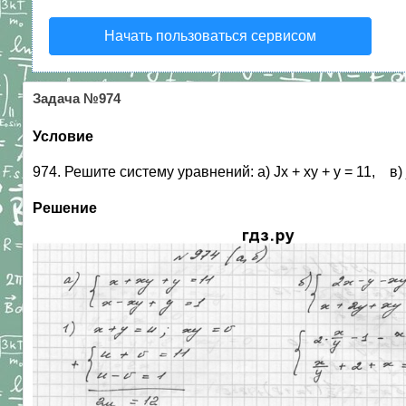
Начать пользоваться сервисом
Задача №974
Условие
974. Решите систему уравнений: а) Jx + ху + у = 11, в) jx2 + 
Решение