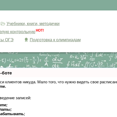
Учебники, книги, методички
HOT!
целую контрольную
сы ОГЭ
Подготовка к олимпиадам
-боте
писи клиентов никуда. Мало того, что нужно видеть свое расписа
ime.
ведение записей:
ите;
платы;
рабатывать;