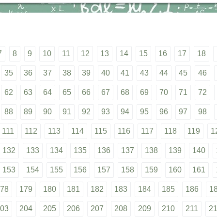
7
8
9
10
11
12
13
14
15
16
17
18
35
36
37
38
39
40
41
43
44
45
46
62
63
64
65
66
67
68
69
70
71
72
88
89
90
91
92
93
94
95
96
97
98
111
112
113
114
115
116
117
118
119
1
132
133
134
135
136
137
138
139
140
153
154
155
156
157
158
159
160
161
78
179
180
181
182
183
184
185
186
1
03
204
205
206
207
208
209
210
211
2