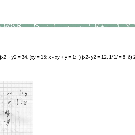
у2 = 34, [ху = 15; х - ху + у = 1; г) jx2- у2 = 12, 1*1/ = 8. б) 2х