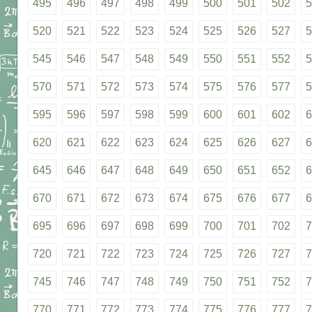
495
496
497
498
499
500
501
502
5
520
521
522
523
524
525
526
527
5
545
546
547
548
549
550
551
552
5
570
571
572
573
574
575
576
577
5
595
596
597
598
599
600
601
602
6
620
621
622
623
624
625
626
627
6
645
646
647
648
649
650
651
652
6
670
671
672
673
674
675
676
677
6
695
696
697
698
699
700
701
702
7
720
721
722
723
724
725
726
727
7
745
746
747
748
749
750
751
752
7
770
771
772
773
774
775
776
777
7