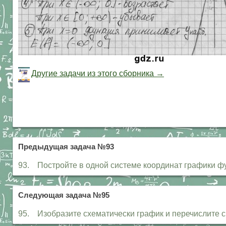
Другие задачи из этого сборника →
Предыдущая задача №93
93. Постройте в одной системе координат графики функ
Следующая задача №95
95. Изобразите схематически график и перечислите свой