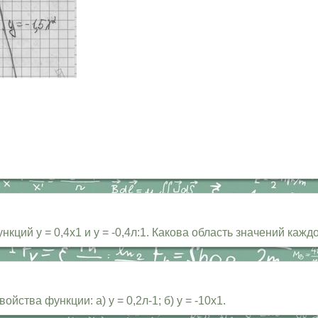
ций у = 0,4х1 и у = -0,4л:1. Какова область значений кажд
ства функции: а) у = 0,2л-1; б) у = -10х1.