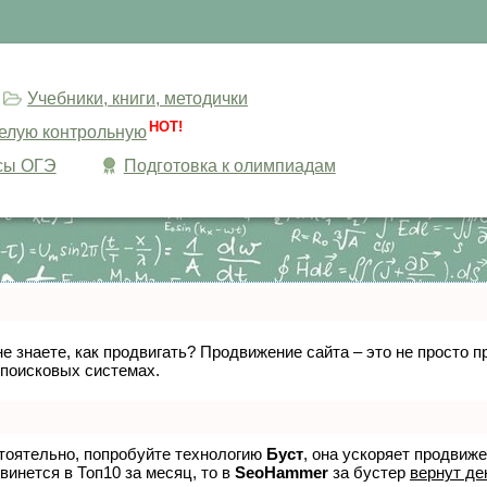
Учебники, книги, методички
HOT!
целую контрольную
сы ОГЭ
Подготовка к олимпиадам
не знаете, как продвигать? Продвижение сайта – это не просто
 поисковых системах.
стоятельно, попробуйте технологию
Буст
, она ускоряет продвиж
винется в Топ10 за месяц, то в
SeoHammer
за бустер
вернут де