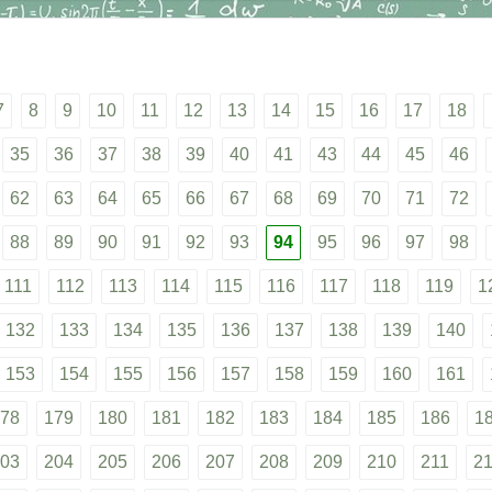
7
8
9
10
11
12
13
14
15
16
17
18
35
36
37
38
39
40
41
43
44
45
46
62
63
64
65
66
67
68
69
70
71
72
88
89
90
91
92
93
94
95
96
97
98
111
112
113
114
115
116
117
118
119
1
132
133
134
135
136
137
138
139
140
153
154
155
156
157
158
159
160
161
78
179
180
181
182
183
184
185
186
1
03
204
205
206
207
208
209
210
211
2