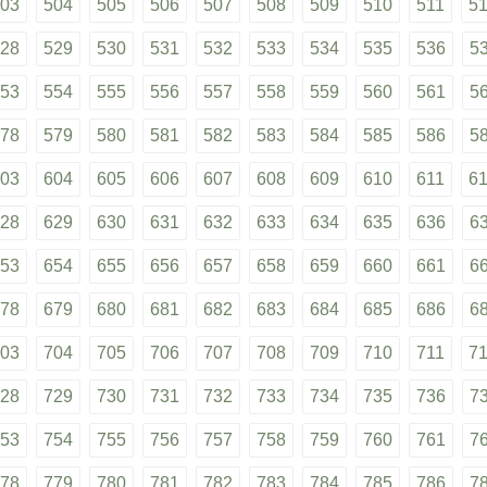
03
504
505
506
507
508
509
510
511
5
28
529
530
531
532
533
534
535
536
5
53
554
555
556
557
558
559
560
561
5
78
579
580
581
582
583
584
585
586
5
03
604
605
606
607
608
609
610
611
6
28
629
630
631
632
633
634
635
636
6
53
654
655
656
657
658
659
660
661
6
78
679
680
681
682
683
684
685
686
6
03
704
705
706
707
708
709
710
711
7
28
729
730
731
732
733
734
735
736
7
53
754
755
756
757
758
759
760
761
7
78
779
780
781
782
783
784
785
786
7