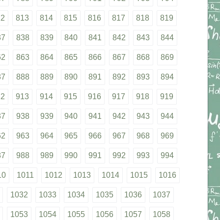
12
813
814
815
816
817
818
819
37
838
839
840
841
842
843
844
62
863
864
865
866
867
868
869
87
888
889
890
891
892
893
894
12
913
914
915
916
917
918
919
37
938
939
940
941
942
943
944
62
963
964
965
966
967
968
969
87
988
989
990
991
992
993
994
10
1011
1012
1013
1014
1015
1016
1032
1033
1034
1035
1036
1037
1053
1054
1055
1056
1057
1058