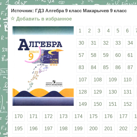
Источник: ГДЗ Алгебра 9 класс Макарычев 9 класс
☆
Добавить в избранное
1
2
3
4
5
6
30
31
32
33
34
57
58
59
60
61
83
84
85
86
87
107
108
109
110
128
129
130
131
149
150
151
152
170
171
172
173
174
175
176
177
1
195
196
197
198
199
200
201
202
2