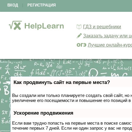
ВХОД
|
РЕГИСТРАЦИЯ
ГДЗ и решебники
Заказать задачу или 
Лучшие онлайн-кур
Как продвинуть сайт на первые места?
Вы создали или только планируете создать свой сайт, но 
увеличение его посещаемости и повышение его позиций в
Ускорение продвижения
Если вам трудно попасть на первые места в поиске само
течение первых 7 дней. Если ни один запрос у вас не прод