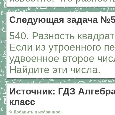
Следующая задача №5
540. Разность квадрат
Если из утроенного п
удвоенное второе числ
Найдите эти числа.
Источник: ГДЗ Алгебра
класс
☆
Добавить в избранное