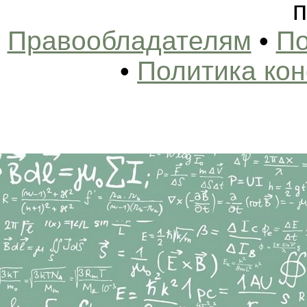
п
Правообладателям
•
По
•
Политика ко