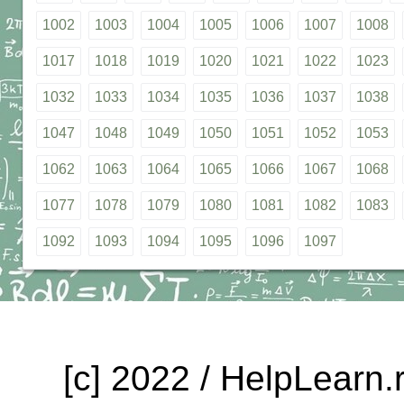
1002
1003
1004
1005
1006
1007
1008
1017
1018
1019
1020
1021
1022
1023
1032
1033
1034
1035
1036
1037
1038
1047
1048
1049
1050
1051
1052
1053
1062
1063
1064
1065
1066
1067
1068
1077
1078
1079
1080
1081
1082
1083
1092
1093
1094
1095
1096
1097
[c] 2022 / HelpLearn