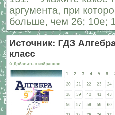
аргумента, при которо
больше, чем 26; 10е; 
Источник: ГДЗ Алгебра
класс
☆
Добавить в избранное
1
2
3
4
5
6
20
21
22
23
24
38
39
40
41
43
56
57
58
59
60
73
74
75
76
77