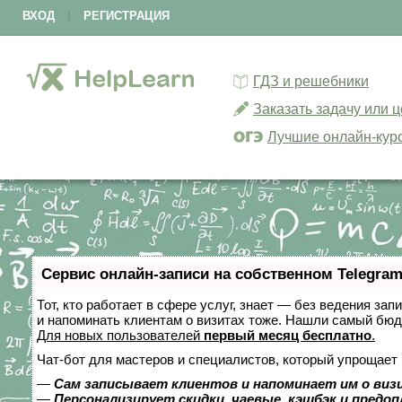
ВХОД
|
РЕГИСТРАЦИЯ
ГДЗ и решебники
Заказать задачу или 
Лучшие онлайн-кур
Сервис онлайн-записи на собственном Telegram
Тот, кто работает в сфере услуг, знает — без ведения зап
и напоминать клиентам о визитах тоже. Нашли самый бю
Для новых пользователей
первый месяц бесплатно
.
Чат-бот для мастеров и специалистов, который упрощает 
—
Сам записывает клиентов и напоминает им о виз
—
Персонализирует скидки, чаевые, кэшбэк и предо