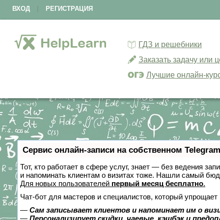
ВХОД
|
РЕГИСТРАЦИЯ
ГДЗ и решебники
Заказать задачу или 
Лучшие онлайн-кур
Сервис онлайн-записи на собственном Telegram
Тот, кто работает в сфере услуг, знает — без ведения зап
и напоминать клиентам о визитах тоже. Нашли самый бю
Для новых пользователей
первый месяц бесплатно
.
Чат-бот для мастеров и специалистов, который упрощает 
—
Сам записывает клиентов и напоминает им о виз
—
Персонализирует скидки, чаевые, кэшбэк и предо