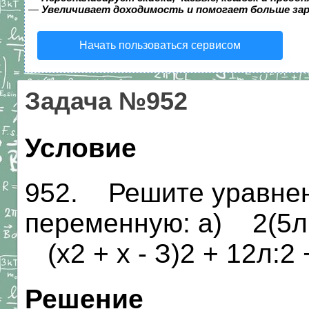
—
Увеличивает доходимость и помогает больше за
Начать пользоваться сервисом
Задача №952
Условие
952. Решите уравнен
переменную: а) 2(5л: -
(х2 + х - З)2 + 12л:2 +
Решение