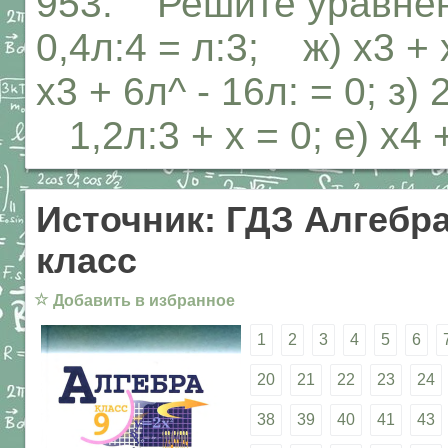
953. Решите уравнени
0,4л:4 = л:3; ж) х3 + 
х3 + 6л^ - 16л: = 0; з) 
1,2л:3 + х = 0; е) х4 +
Источник: ГДЗ Алгебра
класс
☆
Добавить в избранное
1
2
3
4
5
6
20
21
22
23
24
38
39
40
41
43