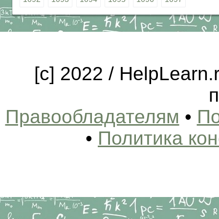
[c] 2022 / HelpLearn
п
Правообладателям
•
По
•
Политика ко