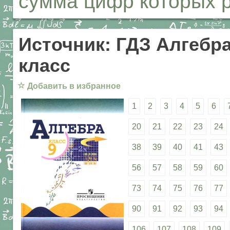
сумма цифр которых р
Источник: ГДЗ Алгебра
класс
☆
Добавить в избранное
1
2
3
4
5
6
20
21
22
23
24
38
39
40
41
43
56
57
58
59
60
73
74
75
76
77
90
91
92
93
94
106
107
108
109