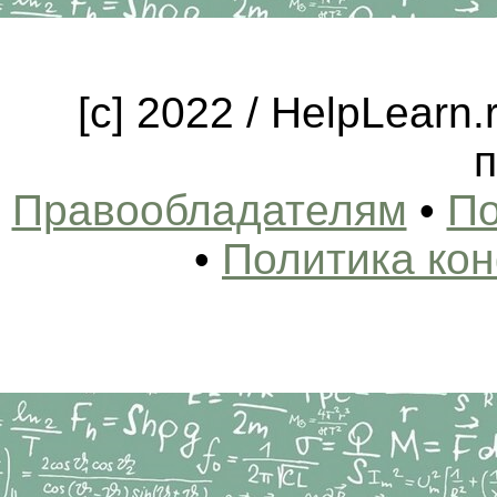
[c] 2022 / HelpLearn
п
Правообладателям
•
По
•
Политика ко