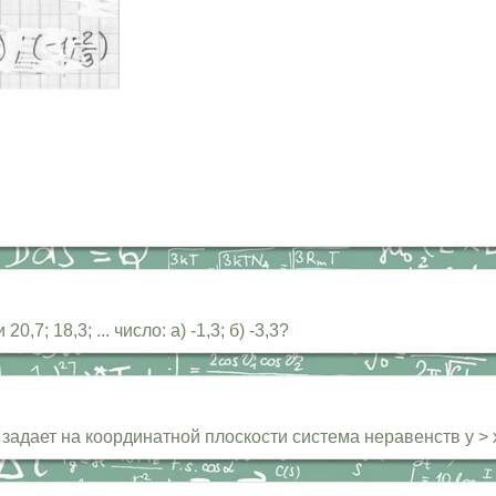
 18,3; ... число: а) -1,3; б) -3,3?
адает на координатной плоскости система неравенств у > х2