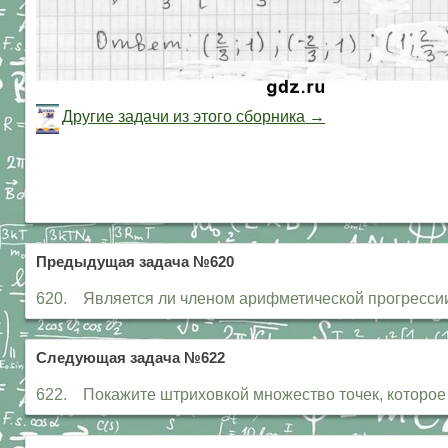
Другие задачи из этого сборника →
Предыдущая задача №620
620. Является ли членом арифметической прогрессии 20,7;
Следующая задача №622
622. Покажите штриховкой множество точек, которое з