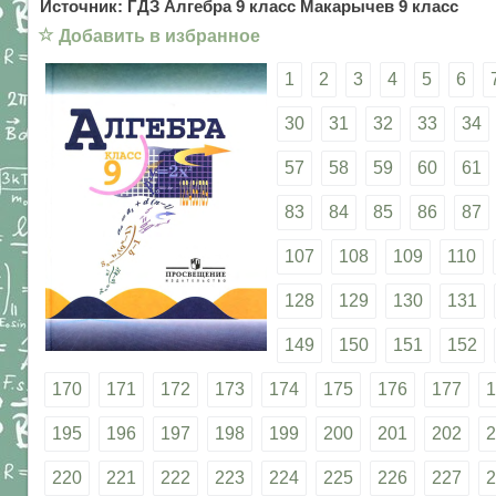
Источник: ГДЗ Алгебра 9 класс Макарычев 9 класс
☆
Добавить в избранное
1
2
3
4
5
6
30
31
32
33
34
57
58
59
60
61
83
84
85
86
87
107
108
109
110
128
129
130
131
149
150
151
152
170
171
172
173
174
175
176
177
1
195
196
197
198
199
200
201
202
2
220
221
222
223
224
225
226
227
2