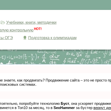
Учебники, книги, методички
HOT!
целую контрольную
сы ОГЭ
Подготовка к олимпиадам
не знаете, как продвигать? Продвижение сайта – это не просто
 поисковых системах.
стоятельно, попробуйте технологию
Буст
, она ускоряет продвиж
винется в Топ10 за месяц, то в
SeoHammer
за бустер
вернут де