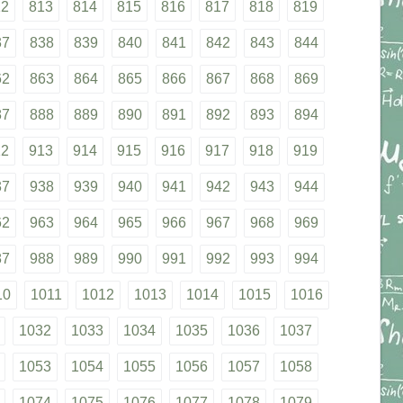
12
813
814
815
816
817
818
819
37
838
839
840
841
842
843
844
62
863
864
865
866
867
868
869
87
888
889
890
891
892
893
894
12
913
914
915
916
917
918
919
37
938
939
940
941
942
943
944
62
963
964
965
966
967
968
969
87
988
989
990
991
992
993
994
10
1011
1012
1013
1014
1015
1016
1032
1033
1034
1035
1036
1037
1053
1054
1055
1056
1057
1058
1074
1075
1076
1077
1078
1079