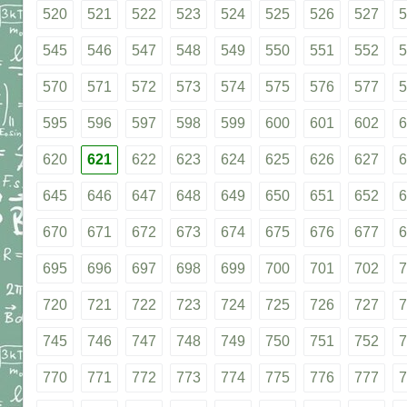
520
521
522
523
524
525
526
527
5
545
546
547
548
549
550
551
552
5
570
571
572
573
574
575
576
577
5
595
596
597
598
599
600
601
602
6
620
621
622
623
624
625
626
627
6
645
646
647
648
649
650
651
652
6
670
671
672
673
674
675
676
677
6
695
696
697
698
699
700
701
702
7
720
721
722
723
724
725
726
727
7
745
746
747
748
749
750
751
752
7
770
771
772
773
774
775
776
777
7