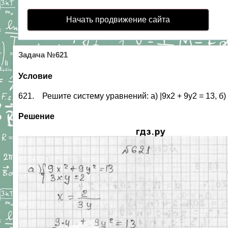
Начать продвижение сайта
Задача №621
Условие
621. Решите систему уравнений: а) |9х2 + 9у2 = 13, б) (х
Решение