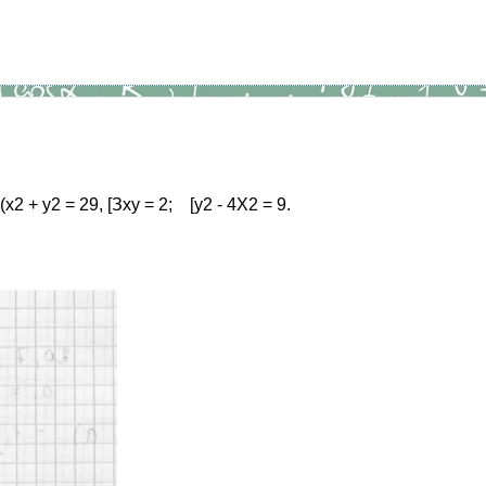
2 + у2 = 29, [Зху = 2; [у2 - 4Х2 = 9.