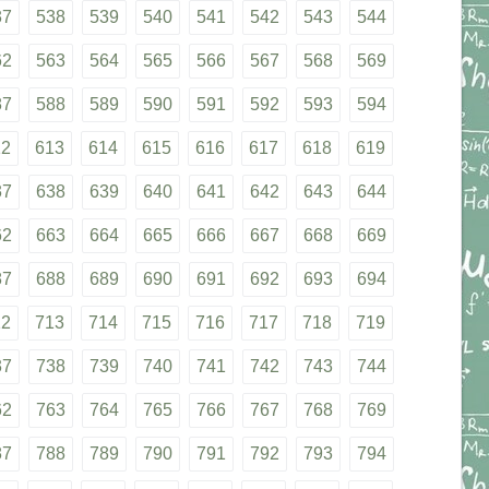
37
538
539
540
541
542
543
544
62
563
564
565
566
567
568
569
87
588
589
590
591
592
593
594
12
613
614
615
616
617
618
619
37
638
639
640
641
642
643
644
62
663
664
665
666
667
668
669
87
688
689
690
691
692
693
694
12
713
714
715
716
717
718
719
37
738
739
740
741
742
743
744
62
763
764
765
766
767
768
769
87
788
789
790
791
792
793
794