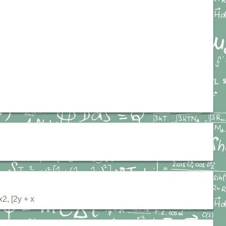
, [2у + х