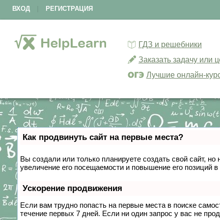
ВХОД
|
РЕГИСТРАЦИЯ
ГДЗ и решебники
Заказать задачу или 
Лучшие онлайн-кур
Как продвинуть сайт на первые места?
Вы создали или только планируете создать свой сайт, но 
увеличение его посещаемости и повышение его позиций в
Ускорение продвижения
Если вам трудно попасть на первые места в поиске само
течение первых 7 дней. Если ни один запрос у вас не прод