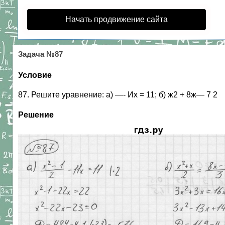
Начать продвижение сайта
Задача №87
Условие
87. Решите уравнение: а) —- Их = 11; б) ж2 + 8ж—
Решение