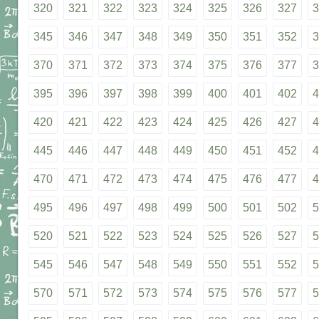
320
321
322
323
324
325
326
327
3
345
346
347
348
349
350
351
352
3
370
371
372
373
374
375
376
377
3
395
396
397
398
399
400
401
402
4
420
421
422
423
424
425
426
427
4
445
446
447
448
449
450
451
452
4
470
471
472
473
474
475
476
477
4
495
496
497
498
499
500
501
502
5
520
521
522
523
524
525
526
527
5
545
546
547
548
549
550
551
552
5
570
571
572
573
574
575
576
577
5