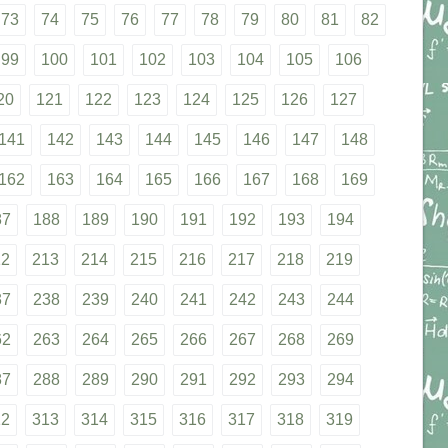
73
74
75
76
77
78
79
80
81
82
99
100
101
102
103
104
105
106
20
121
122
123
124
125
126
127
141
142
143
144
145
146
147
148
162
163
164
165
166
167
168
169
87
188
189
190
191
192
193
194
12
213
214
215
216
217
218
219
37
238
239
240
241
242
243
244
62
263
264
265
266
267
268
269
87
288
289
290
291
292
293
294
12
313
314
315
316
317
318
319