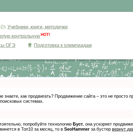
Учебники, книги, методички
HOT!
целую контрольную
сы ОГЭ
Подготовка к олимпиадам
не знаете, как продвигать? Продвижение сайта – это не просто
 поисковых системах.
стоятельно, попробуйте технологию
Буст
, она ускоряет продвиж
винется в Топ10 за месяц, то в
SeoHammer
за бустер
вернут де