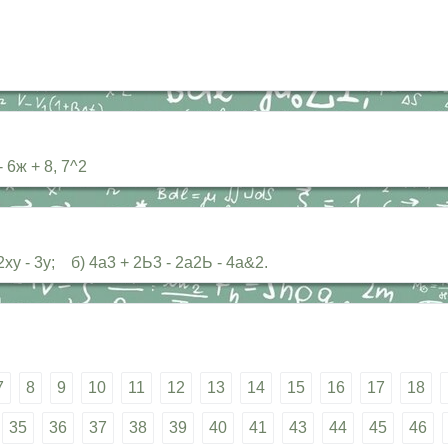
 6ж + 8, 7^2
ху - 3у; б) 4а3 + 2Ь3 - 2а2Ь - 4а&2.
7
8
9
10
11
12
13
14
15
16
17
18
35
36
37
38
39
40
41
43
44
45
46