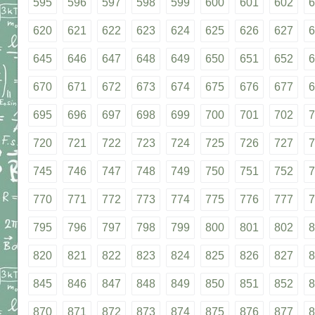
595
596
597
598
599
600
601
602
6
620
621
622
623
624
625
626
627
6
645
646
647
648
649
650
651
652
6
670
671
672
673
674
675
676
677
6
695
696
697
698
699
700
701
702
7
720
721
722
723
724
725
726
727
7
745
746
747
748
749
750
751
752
7
770
771
772
773
774
775
776
777
7
795
796
797
798
799
800
801
802
8
820
821
822
823
824
825
826
827
8
845
846
847
848
849
850
851
852
8
870
871
872
873
874
875
876
877
8