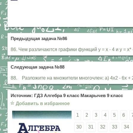
Предыдущая задача №86
86. Чем различаются графики функций у = х - 4 и у = х* -
Следующая задача №88
88. Разложите на множители многочлен: а) 4х2 - 6х + 2
Источник: ГДЗ Алгебра 9 класс Макарычев 9 класс
☆
Добавить в избранное
1
2
3
4
5
6
30
31
32
33
34