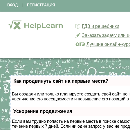
ВХОД
|
РЕГИСТРАЦИЯ
ГДЗ и решебники
Заказать задачу или 
Лучшие онлайн-кур
Как продвинуть сайт на первые места?
Вы создали или только планируете создать свой сайт, но 
увеличение его посещаемости и повышение его позиций в
Ускорение продвижения
Если вам трудно попасть на первые места в поиске само
течение первых 7 дней. Если ни один запрос у вас не прод