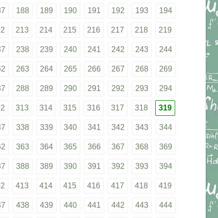
87
188
189
190
191
192
193
194
12
213
214
215
216
217
218
219
37
238
239
240
241
242
243
244
62
263
264
265
266
267
268
269
87
288
289
290
291
292
293
294
12
313
314
315
316
317
318
319
37
338
339
340
341
342
343
344
62
363
364
365
366
367
368
369
87
388
389
390
391
392
393
394
12
413
414
415
416
417
418
419
37
438
439
440
441
442
443
444