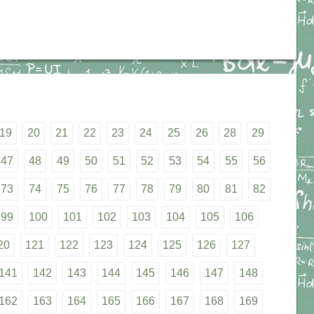
19
20
21
22
23
24
25
26
28
29
47
48
49
50
51
52
53
54
55
56
73
74
75
76
77
78
79
80
81
82
99
100
101
102
103
104
105
106
20
121
122
123
124
125
126
127
141
142
143
144
145
146
147
148
162
163
164
165
166
167
168
169