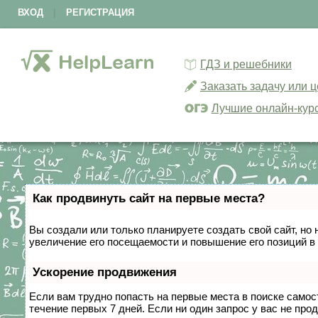
ВХОД
|
РЕГИСТРАЦИЯ
ГДЗ и решебники
Заказать задачу или 
Лучшие онлайн-кур
Как продвинуть сайт на первые места?
Вы создали или только планируете создать свой сайт, но 
увеличение его посещаемости и повышение его позиций в
Ускорение продвижения
Если вам трудно попасть на первые места в поиске само
течение первых 7 дней. Если ни один запрос у вас не прод