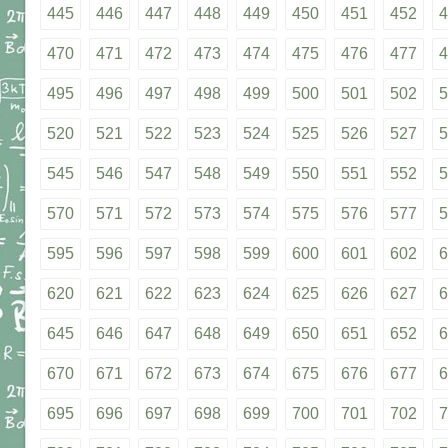
445
446
447
448
449
450
451
452
4
470
471
472
473
474
475
476
477
4
495
496
497
498
499
500
501
502
5
520
521
522
523
524
525
526
527
5
545
546
547
548
549
550
551
552
5
570
571
572
573
574
575
576
577
5
595
596
597
598
599
600
601
602
6
620
621
622
623
624
625
626
627
6
645
646
647
648
649
650
651
652
6
670
671
672
673
674
675
676
677
6
695
696
697
698
699
700
701
702
7