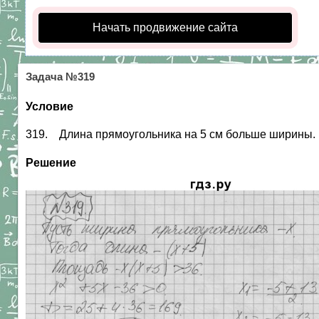
Начать продвижение сайта
Задача №319
Условие
319. Длина прямоугольника на 5 см больше ширины. 
Решение