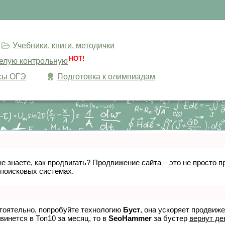
Учебники, книги, методички
HOT!
целую контрольную
сы ОГЭ
Подготовка к олимпиадам
не знаете, как продвигать? Продвижение сайта – это не просто
 поисковых системах.
стоятельно, попробуйте технологию
Буст
, она ускоряет продвиж
винется в Топ10 за месяц, то в
SeoHammer
за бустер
вернут де