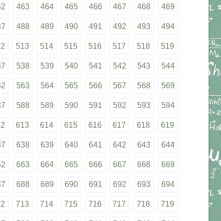
62
463
464
465
466
467
468
469
87
488
489
490
491
492
493
494
12
513
514
515
516
517
518
519
37
538
539
540
541
542
543
544
62
563
564
565
566
567
568
569
87
588
589
590
591
592
593
594
12
613
614
615
616
617
618
619
37
638
639
640
641
642
643
644
62
663
664
665
666
667
668
669
87
688
689
690
691
692
693
694
12
713
714
715
716
717
718
719