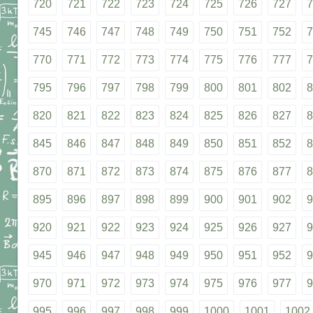
720
721
722
723
724
725
726
727
7
745
746
747
748
749
750
751
752
7
770
771
772
773
774
775
776
777
7
795
796
797
798
799
800
801
802
8
820
821
822
823
824
825
826
827
8
845
846
847
848
849
850
851
852
8
870
871
872
873
874
875
876
877
8
895
896
897
898
899
900
901
902
9
920
921
922
923
924
925
926
927
9
945
946
947
948
949
950
951
952
9
970
971
972
973
974
975
976
977
9
995
996
997
998
999
1000
1001
1002