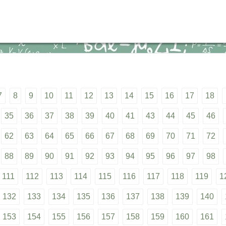
7
8
9
10
11
12
13
14
15
16
17
18
35
36
37
38
39
40
41
43
44
45
46
62
63
64
65
66
67
68
69
70
71
72
88
89
90
91
92
93
94
95
96
97
98
111
112
113
114
115
116
117
118
119
1
132
133
134
135
136
137
138
139
140
153
154
155
156
157
158
159
160
161