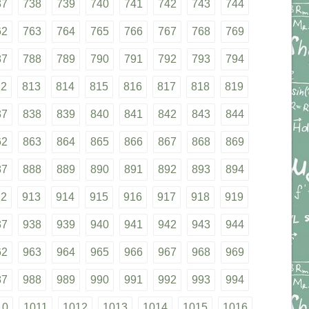
37
738
739
740
741
742
743
744
62
763
764
765
766
767
768
769
87
788
789
790
791
792
793
794
12
813
814
815
816
817
818
819
37
838
839
840
841
842
843
844
62
863
864
865
866
867
868
869
87
888
889
890
891
892
893
894
12
913
914
915
916
917
918
919
37
938
939
940
941
942
943
944
62
963
964
965
966
967
968
969
87
988
989
990
991
992
993
994
10
1011
1012
1013
1014
1015
1016