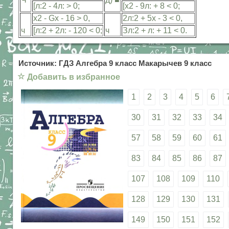
[л:2 - 4л: > 0;
[х2 - 9л: + 8 < 0;
х2 - Gx - 16 > 0,
2л:2 + 5х - 3 < 0,
ч
[л:2 + 2л: - 120 < 0;
ч
Зл:2 + л: + 11 < 0.
Источник: ГДЗ Алгебра 9 класс Макарычев 9 класс
☆
Добавить в избранное
1
2
3
4
5
6
30
31
32
33
34
57
58
59
60
61
83
84
85
86
87
107
108
109
110
128
129
130
131
149
150
151
152