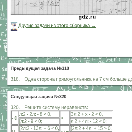
Другие задачи из этого сборника →
Предыдущая задача №318
318. Одна сторона прямоугольника на 7 см больше др
Следующая задача №320
320. Решите систему неравенств:
л:2 - 2л: - 8 < 0,
Зл:2 + х - 2 < 0,
а)|
ч
[л:2 - 9 < 0;
л:2 + 4л: - 12 < 0;
[2л:2 - 13л: + 6 < 0,
[2л:2 + 4л; + 15 > 0,
Ч
д) ■