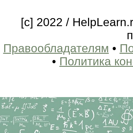
[c] 2022 / HelpLearn
п
Правообладателям
•
По
•
Политика ко