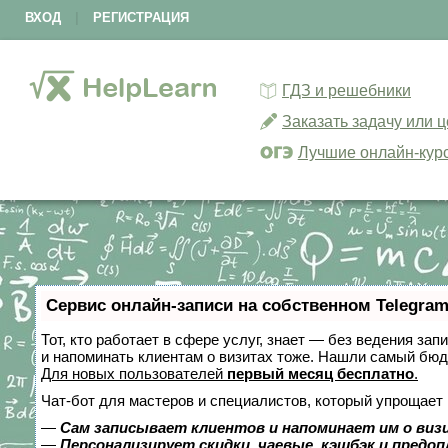
ВХОД
|
РЕГИСТРАЦИЯ
ГДЗ и решебники
Заказать задачу или 
Лучшие онлайн-кур
Сервис онлайн-записи на собственном Telegram
Тот, кто работает в сфере услуг, знает — без ведения зап
и напоминать клиентам о визитах тоже. Нашли самый бю
Для новых пользователей
первый месяц бесплатно
.
Чат-бот для мастеров и специалистов, который упрощает 
—
Сам записывает клиентов и напоминает им о виз
—
Персонализирует скидки, чаевые, кэшбэк и предо