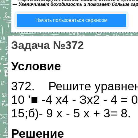
—
Увеличивает доходимость и помогает больше за
Начать пользоваться сервисом
Задача №372
Условие
372. Решите уравнение
10 ’■ -4 х4 - Зх2 - 4 = 0
15;б)- 9 х - 5 х + 3= 8.
Решение