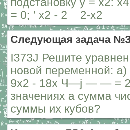
подстановку у = х2: х
= 0; ’ х2 - 2 2-х2
Следующая задача №3
I373J Решите уравнен
новой переменной: а) 2
9х2 - 18х Ч—j — — = 
значениях а сумма чис
суммы их кубов?