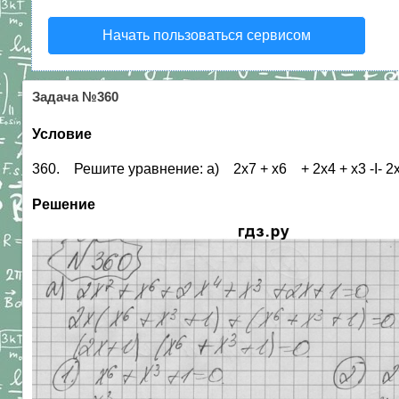
Начать пользоваться сервисом
Задача №360
Условие
360. Решите уравнение: а) 2х7 + х6 + 2х4 + х3 -I- 2х + 
Решение