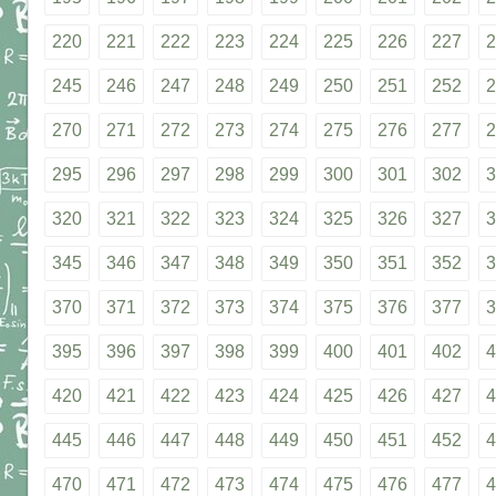
220
221
222
223
224
225
226
227
2
245
246
247
248
249
250
251
252
2
270
271
272
273
274
275
276
277
2
295
296
297
298
299
300
301
302
3
320
321
322
323
324
325
326
327
3
345
346
347
348
349
350
351
352
3
370
371
372
373
374
375
376
377
3
395
396
397
398
399
400
401
402
4
420
421
422
423
424
425
426
427
4
445
446
447
448
449
450
451
452
4
470
471
472
473
474
475
476
477
4