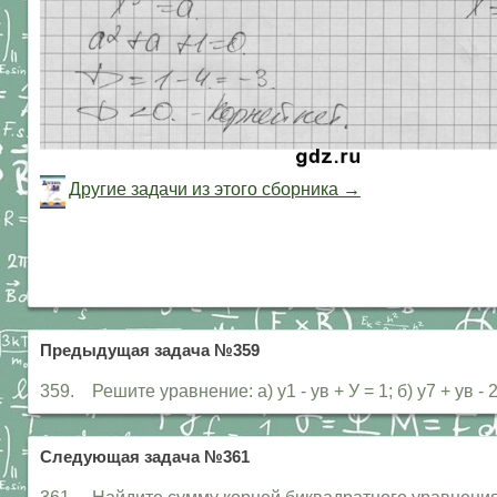
Другие задачи из этого сборника →
Предыдущая задача №359
359. Решите уравнение: а) у1 - ув + У = 1; б) у7 + ув - 2
Следующая задача №361