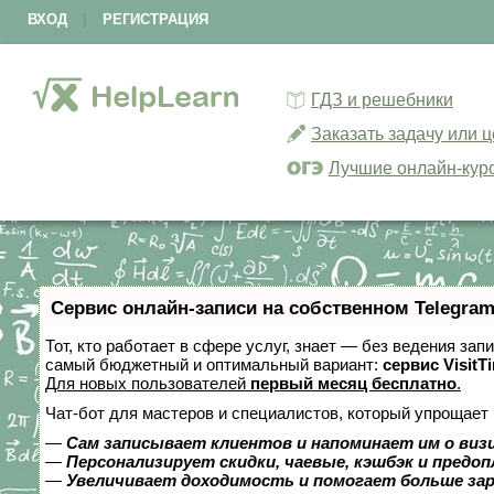
ВХОД
|
РЕГИСТРАЦИЯ
ГДЗ и решебники
Заказать задачу или 
Лучшие онлайн-кур
Сервис онлайн-записи на собственном Telegram
Тот, кто работает в сфере услуг, знает — без ведения за
самый бюджетный и оптимальный вариант:
сервис VisitT
Для новых пользователей
первый месяц бесплатно
.
Чат-бот для мастеров и специалистов, который упрощает 
—
Сам записывает клиентов и напоминает им о виз
—
Персонализирует скидки, чаевые, кэшбэк и предо
—
Увеличивает доходимость и помогает больше за