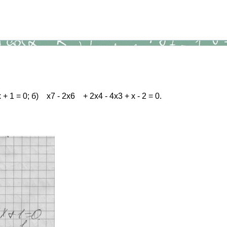
1 = 0; б) х7 - 2х6 + 2х4 - 4х3 + х - 2 = 0.