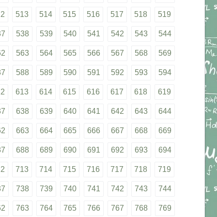
12
513
514
515
516
517
518
519
37
538
539
540
541
542
543
544
62
563
564
565
566
567
568
569
87
588
589
590
591
592
593
594
12
613
614
615
616
617
618
619
37
638
639
640
641
642
643
644
62
663
664
665
666
667
668
669
87
688
689
690
691
692
693
694
12
713
714
715
716
717
718
719
37
738
739
740
741
742
743
744
62
763
764
765
766
767
768
769