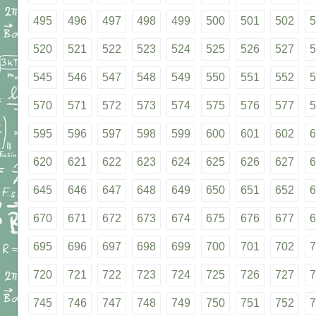
495
496
497
498
499
500
501
502
5
520
521
522
523
524
525
526
527
5
545
546
547
548
549
550
551
552
5
570
571
572
573
574
575
576
577
5
595
596
597
598
599
600
601
602
6
620
621
622
623
624
625
626
627
6
645
646
647
648
649
650
651
652
6
670
671
672
673
674
675
676
677
6
695
696
697
698
699
700
701
702
7
720
721
722
723
724
725
726
727
7
745
746
747
748
749
750
751
752
7