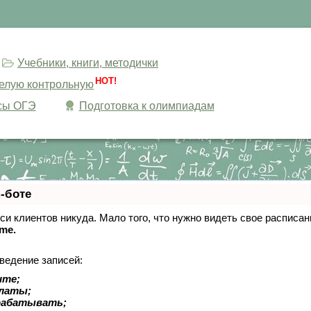
Учебники, книги, методички
HOT!
целую контрольную
сы ОГЭ
Подготовка к олимпиадам
-боте
писи клиентов никуда. Мало того, что нужно видеть свое расписа
ime.
ведение записей:
ите;
платы;
рабатывать;