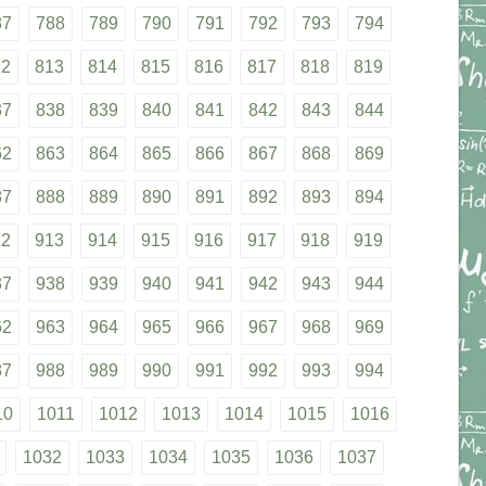
87
788
789
790
791
792
793
794
12
813
814
815
816
817
818
819
37
838
839
840
841
842
843
844
62
863
864
865
866
867
868
869
87
888
889
890
891
892
893
894
12
913
914
915
916
917
918
919
37
938
939
940
941
942
943
944
62
963
964
965
966
967
968
969
87
988
989
990
991
992
993
994
10
1011
1012
1013
1014
1015
1016
1032
1033
1034
1035
1036
1037