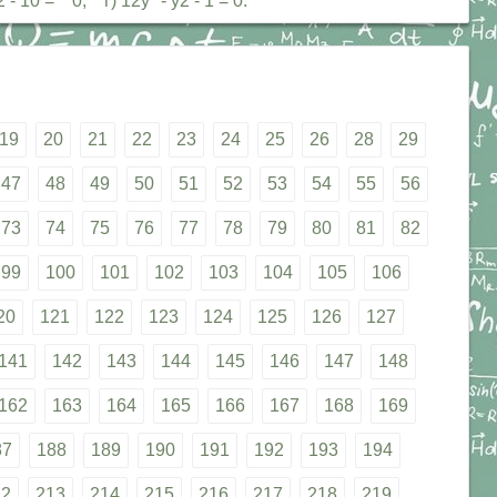
10 = 0; г) 12у* - у2 - 1 = 0.
19
20
21
22
23
24
25
26
28
29
47
48
49
50
51
52
53
54
55
56
73
74
75
76
77
78
79
80
81
82
99
100
101
102
103
104
105
106
20
121
122
123
124
125
126
127
141
142
143
144
145
146
147
148
162
163
164
165
166
167
168
169
87
188
189
190
191
192
193
194
12
213
214
215
216
217
218
219