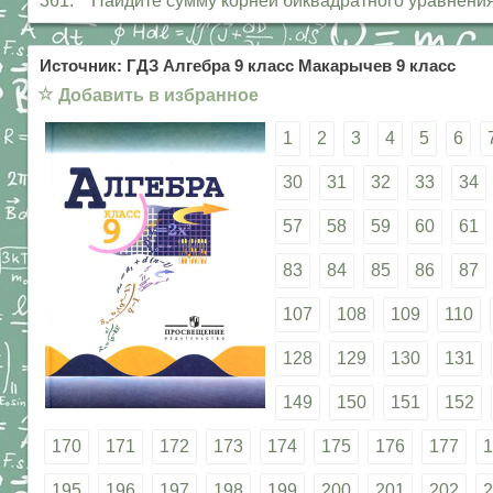
361. Найдите сумму корней биквадратного уравнения: а
Источник: ГДЗ Алгебра 9 класс Макарычев 9 класс
☆
Добавить в избранное
1
2
3
4
5
6
30
31
32
33
34
57
58
59
60
61
83
84
85
86
87
107
108
109
110
128
129
130
131
149
150
151
152
170
171
172
173
174
175
176
177
1
195
196
197
198
199
200
201
202
2