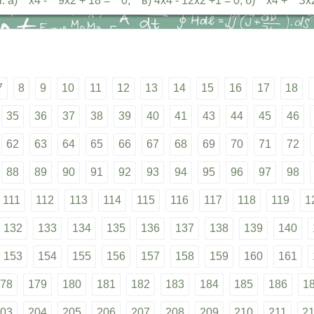
) х4 - 9х2 + 18 = 0; в) 4х4 - 12х2 +1 = 0; б) х4 + Зх2 - 
7
8
9
10
11
12
13
14
15
16
17
18
35
36
37
38
39
40
41
43
44
45
46
62
63
64
65
66
67
68
69
70
71
72
88
89
90
91
92
93
94
95
96
97
98
111
112
113
114
115
116
117
118
119
1
132
133
134
135
136
137
138
139
140
153
154
155
156
157
158
159
160
161
78
179
180
181
182
183
184
185
186
1
03
204
205
206
207
208
209
210
211
2