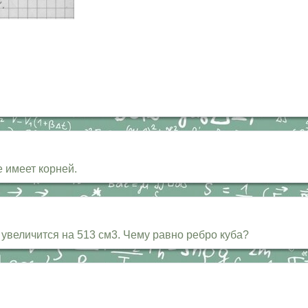
е имеет корней.
 увеличится на 513 см3. Чему равно ребро куба?