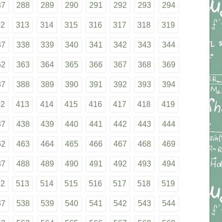
87
288
289
290
291
292
293
294
12
313
314
315
316
317
318
319
37
338
339
340
341
342
343
344
62
363
364
365
366
367
368
369
87
388
389
390
391
392
393
394
12
413
414
415
416
417
418
419
37
438
439
440
441
442
443
444
62
463
464
465
466
467
468
469
87
488
489
490
491
492
493
494
12
513
514
515
516
517
518
519
37
538
539
540
541
542
543
544