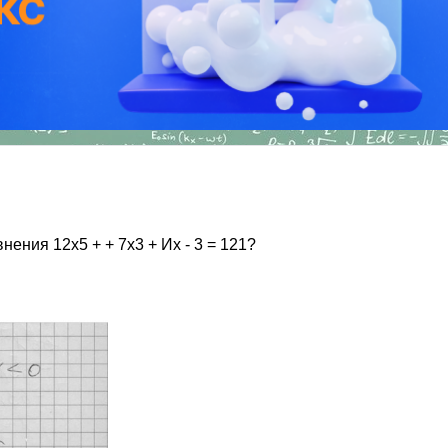
ения 12х5 + + 7х3 + Их - 3 = 121?