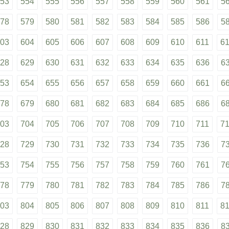
53
554
555
556
557
558
559
560
561
5
78
579
580
581
582
583
584
585
586
5
03
604
605
606
607
608
609
610
611
6
28
629
630
631
632
633
634
635
636
6
53
654
655
656
657
658
659
660
661
6
78
679
680
681
682
683
684
685
686
6
03
704
705
706
707
708
709
710
711
7
28
729
730
731
732
733
734
735
736
7
53
754
755
756
757
758
759
760
761
7
78
779
780
781
782
783
784
785
786
7
03
804
805
806
807
808
809
810
811
8
28
829
830
831
832
833
834
835
836
8