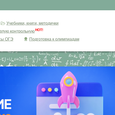
Учебники, книги, методички
HOT!
целую контрольную
сы ОГЭ
Подготовка к олимпиадам