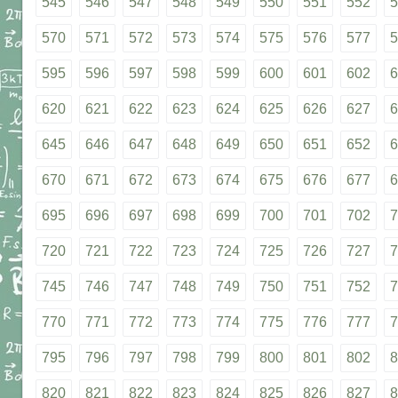
545
546
547
548
549
550
551
552
5
570
571
572
573
574
575
576
577
5
595
596
597
598
599
600
601
602
6
620
621
622
623
624
625
626
627
6
645
646
647
648
649
650
651
652
6
670
671
672
673
674
675
676
677
6
695
696
697
698
699
700
701
702
7
720
721
722
723
724
725
726
727
7
745
746
747
748
749
750
751
752
7
770
771
772
773
774
775
776
777
7
795
796
797
798
799
800
801
802
8
820
821
822
823
824
825
826
827
8