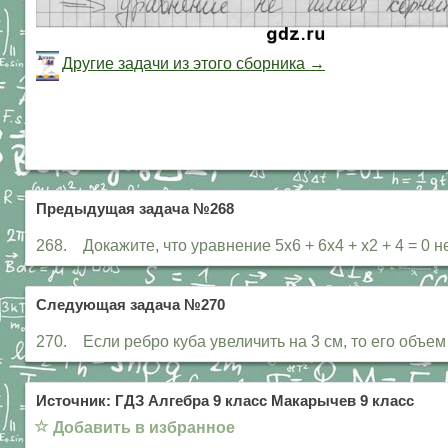
Другие задачи из этого сборника →
Предыдущая задача №268
268. Докажите, что уравнение 5х6 + 6х4 + х2 + 4 = 0 н
Следующая задача №270
270. Если ребро куба увеличить на 3 см, то его объем
Источник: ГДЗ Алгебра 9 класс Макарычев 9 класс
☆
Добавить в избранное