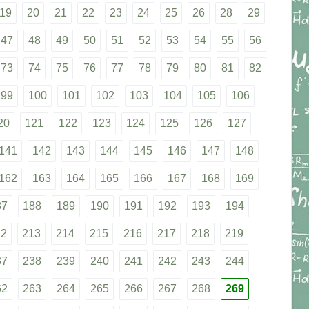
19
20
21
22
23
24
25
26
28
29
47
48
49
50
51
52
53
54
55
56
73
74
75
76
77
78
79
80
81
82
99
100
101
102
103
104
105
106
20
121
122
123
124
125
126
127
141
142
143
144
145
146
147
148
162
163
164
165
166
167
168
169
87
188
189
190
191
192
193
194
12
213
214
215
216
217
218
219
37
238
239
240
241
242
243
244
62
263
264
265
266
267
268
269