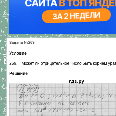
Задача №269
Условие
269. Может ли отрицательное число быть корнем уравн
Решение