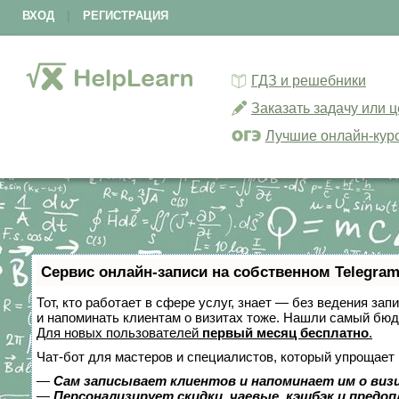
ВХОД
|
РЕГИСТРАЦИЯ
ГДЗ и решебники
Заказать задачу или 
Лучшие онлайн-кур
Сервис онлайн-записи на собственном Telegram
Тот, кто работает в сфере услуг, знает — без ведения зап
и напоминать клиентам о визитах тоже. Нашли самый бю
Для новых пользователей
первый месяц бесплатно
.
Чат-бот для мастеров и специалистов, который упрощает 
—
Сам записывает клиентов и напоминает им о виз
—
Персонализирует скидки, чаевые, кэшбэк и предо