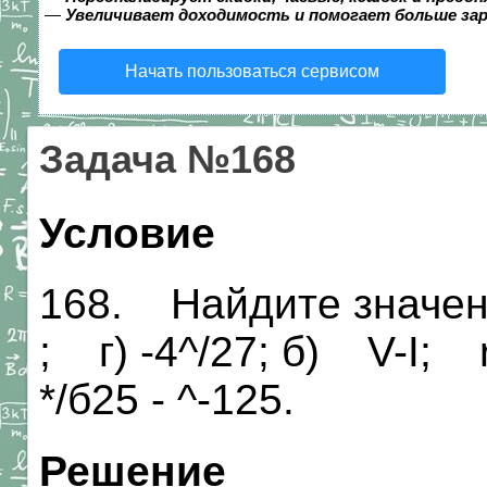
—
Увеличивает доходимость и помогает больше за
Начать пользоваться сервисом
Задача №168
Условие
168. Найдите значен
; г) -4^/27; б) V-I; r
*/б25 - ^-125.
Решение