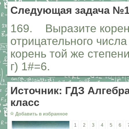
Следующая задача №1
169. Выразите корень
отрицательного числа
корень той же степени: 
г) 1#=6.
Источник: ГДЗ Алгебра
класс
☆
Добавить в избранное
1
2
3
4
5
6