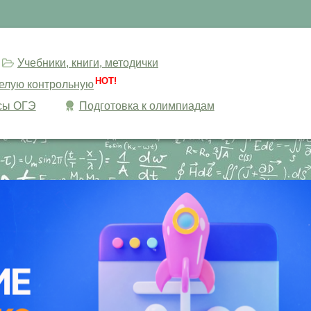
Учебники, книги, методички
HOT!
целую контрольную
сы ОГЭ
Подготовка к олимпиадам