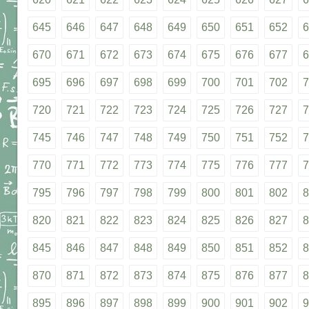
645
646
647
648
649
650
651
652
6
670
671
672
673
674
675
676
677
6
695
696
697
698
699
700
701
702
7
720
721
722
723
724
725
726
727
7
745
746
747
748
749
750
751
752
7
770
771
772
773
774
775
776
777
7
795
796
797
798
799
800
801
802
8
820
821
822
823
824
825
826
827
8
845
846
847
848
849
850
851
852
8
870
871
872
873
874
875
876
877
8
895
896
897
898
899
900
901
902
9