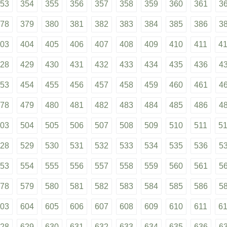
53
354
355
356
357
358
359
360
361
3
78
379
380
381
382
383
384
385
386
3
03
404
405
406
407
408
409
410
411
4
28
429
430
431
432
433
434
435
436
4
53
454
455
456
457
458
459
460
461
4
78
479
480
481
482
483
484
485
486
4
03
504
505
506
507
508
509
510
511
5
28
529
530
531
532
533
534
535
536
5
53
554
555
556
557
558
559
560
561
5
78
579
580
581
582
583
584
585
586
5
03
604
605
606
607
608
609
610
611
6
28
629
630
631
632
633
634
635
636
6