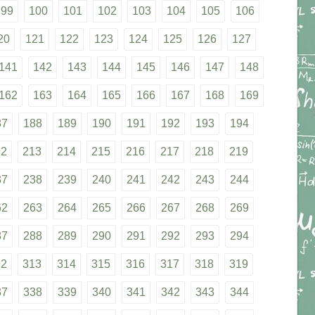
99
100
101
102
103
104
105
106
20
121
122
123
124
125
126
127
141
142
143
144
145
146
147
148
162
163
164
165
166
167
168
169
87
188
189
190
191
192
193
194
12
213
214
215
216
217
218
219
37
238
239
240
241
242
243
244
62
263
264
265
266
267
268
269
87
288
289
290
291
292
293
294
12
313
314
315
316
317
318
319
37
338
339
340
341
342
343
344