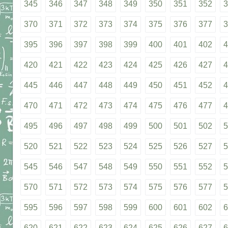
345
346
347
348
349
350
351
352
3
370
371
372
373
374
375
376
377
3
395
396
397
398
399
400
401
402
4
420
421
422
423
424
425
426
427
4
445
446
447
448
449
450
451
452
4
470
471
472
473
474
475
476
477
4
495
496
497
498
499
500
501
502
5
520
521
522
523
524
525
526
527
5
545
546
547
548
549
550
551
552
5
570
571
572
573
574
575
576
577
5
595
596
597
598
599
600
601
602
6
620
621
622
623
624
625
626
627
6