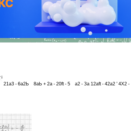
21а3 - 6а2Ь 8аЬ + 2а - 20ft - 5 а2 - За 12aft - 42a2 ’ 4Х2 