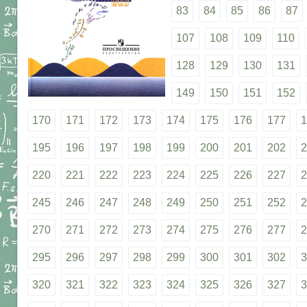
83
84
85
86
87
107
108
109
110
128
129
130
131
149
150
151
152
170
171
172
173
174
175
176
177
1
195
196
197
198
199
200
201
202
2
220
221
222
223
224
225
226
227
2
245
246
247
248
249
250
251
252
2
270
271
272
273
274
275
276
277
2
295
296
297
298
299
300
301
302
3
320
321
322
323
324
325
326
327
3