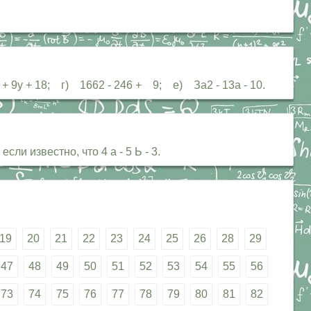
 9у + 18; г) 1662 - 246 + 9; е) За2 - 13а - 10.
ли известно, что 4 а - 5 Ь - 3.
19
20
21
22
23
24
25
26
28
29
47
48
49
50
51
52
53
54
55
56
73
74
75
76
77
78
79
80
81
82