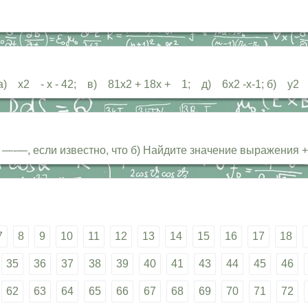
) х2 - х - 42; в) 81х2 + 18х + 1; д) 6х2 -х-1; б) у2 +
 —-—, если известно, что б) Найдите значение выражения + ес
7
8
9
10
11
12
13
14
15
16
17
18
35
36
37
38
39
40
41
43
44
45
46
62
63
64
65
66
67
68
69
70
71
72