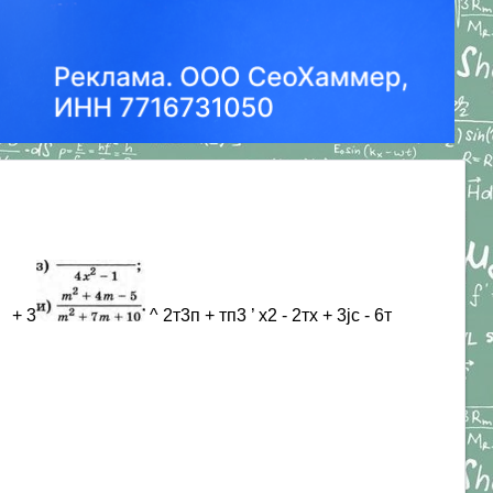
- + 3
^ 2т3п + тп3 ’ х2 - 2тх + 3jc - 6т