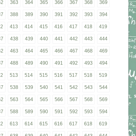
62
363
364
365
366
367
368
369
87
388
389
390
391
392
393
394
12
413
414
415
416
417
418
419
37
438
439
440
441
442
443
444
62
463
464
465
466
467
468
469
87
488
489
490
491
492
493
494
12
513
514
515
516
517
518
519
37
538
539
540
541
542
543
544
62
563
564
565
566
567
568
569
87
588
589
590
591
592
593
594
12
613
614
615
616
617
618
619
37
638
639
640
641
642
643
644