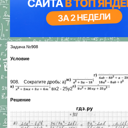
Задача №908
Условие
908. Сократите дробь: а)
вх2 - 25у2
Решение