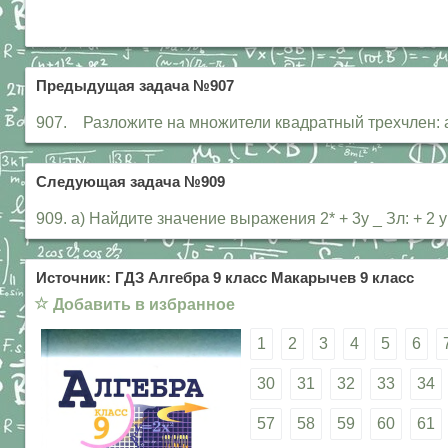
Предыдущая задача №907
907. Разложите на множители квадратный трехчлен: а
Следующая задача №909
909. а) Найдите значение выражения 2* + 3у _ Зл: + 2 у
Источник: ГДЗ Алгебра 9 класс Макарычев 9 класс
☆
Добавить в избранное
1
2
3
4
5
6
30
31
32
33
34
57
58
59
60
61