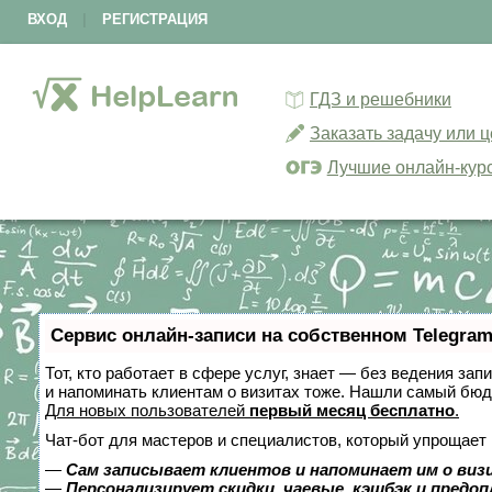
ВХОД
|
РЕГИСТРАЦИЯ
ГДЗ и решебники
Заказать задачу или 
Лучшие онлайн-кур
Сервис онлайн-записи на собственном Telegram
Тот, кто работает в сфере услуг, знает — без ведения зап
и напоминать клиентам о визитах тоже. Нашли самый бю
Для новых пользователей
первый месяц бесплатно
.
Чат-бот для мастеров и специалистов, который упрощает 
—
Сам записывает клиентов и напоминает им о виз
—
Персонализирует скидки, чаевые, кэшбэк и предо