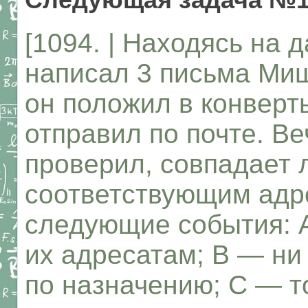
[1094. | Находясь на 
написал 3 письма Миш
он положил в конверт
отправил по почте. Ве
проверил, совпадает 
соответствующим адр
следующие события: А
их адресатам; В — ни
по назначению; С — т