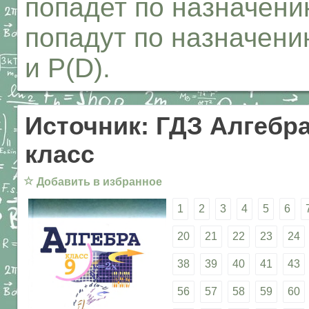
попадет по назначени
попадут по назначению
и P(D).
Источник: ГДЗ Алгебра
класс
☆
Добавить в избранное
1
2
3
4
5
6
20
21
22
23
24
38
39
40
41
43
56
57
58
59
60