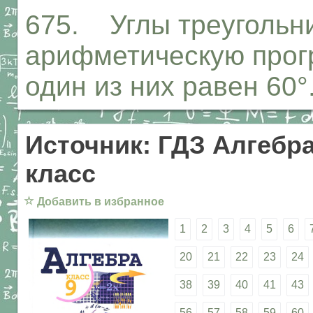
675. Углы треугольн
арифметическую прогр
один из них равен 60°
Источник: ГДЗ Алгебра
класс
☆
Добавить в избранное
1
2
3
4
5
6
20
21
22
23
24
38
39
40
41
43
56
57
58
59
60