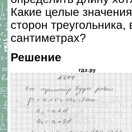
Какие целые значения
сторон треугольника,
сантиметрах?
Решение