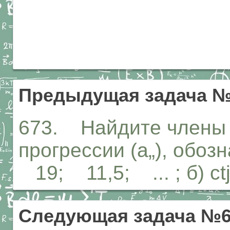
Предыдущая задача №
673. Найдите члены
прогрессии (а„), обозн
19; 11,5; ... ; б) ctj, 8
Следующая задача №6