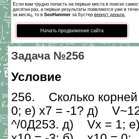
Если вам трудно попасть на первые места в поиске само
десятки раз, а первые результаты появляются уже в течен
за месяц, то в
SeoHammer
за бустер
вернут деньги.
Начать продвижение сайта
Задача №256
Условие
256. Сколько корней 
0; е) х7 = -1? д) V~1
^/0Д253. д) Vx = 1; е
х10 = -3; б) х10 = 0; 