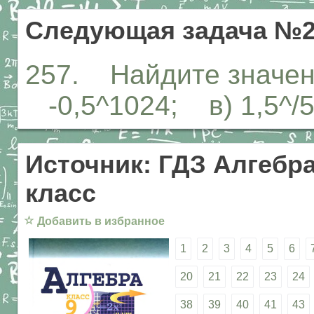
Следующая задача №2
257. Найдите значен
-0,5^1024; в) 1,5^/5
Источник: ГДЗ Алгебра
класс
☆
Добавить в избранное
1
2
3
4
5
6
20
21
22
23
24
38
39
40
41
43