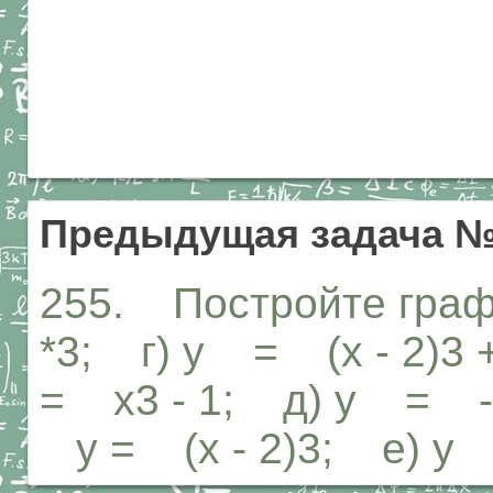
Предыдущая задача №
255. Постройте граф
*3; г) у = (х - 2)3 +
= х3 - 1; д) у = -х4;
у = (х - 2)3; е) у 