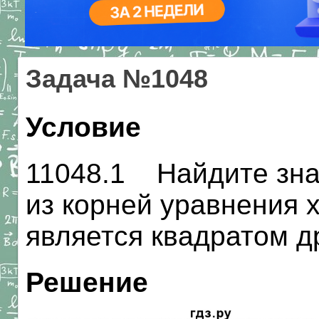
Задача №1048
Условие
11048.1 Найдите знач
из корней уравнения х2
является квадратом др
Решение