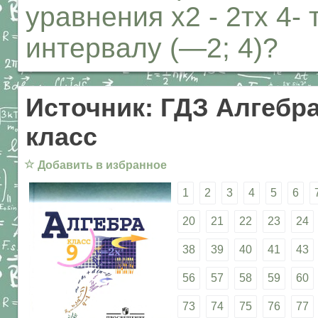
уравнения х2 - 2тх 4- 
интервалу (—2; 4)?
Источник: ГДЗ Алгебра
класс
☆
Добавить в избранное
1
2
3
4
5
6
20
21
22
23
24
38
39
40
41
43
56
57
58
59
60
73
74
75
76
77