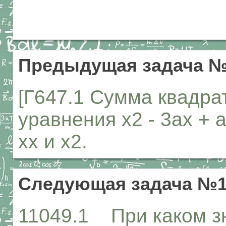
Предыдущая задача №
[Г647.1 Сумма квадрат
уравнения х2 - 3ах + 
хх и х2.
Следующая задача №1
11049.1 При каком з