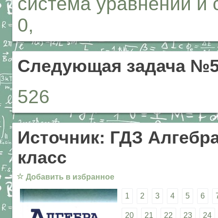
система уравнений и ск
0,
Следующая задача №5
526
Источник: ГДЗ Алгебра
класс
☆
Добавить в избранное
1
2
3
4
5
6
20
21
22
23
24