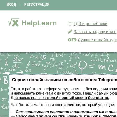
ВХОД
|
РЕГИСТРАЦИЯ
ГДЗ и решебники
Заказать задачу или 
Лучшие онлайн-кур
Сервис онлайн-записи на собственном Telegram
Тот, кто работает в сфере услуг, знает — без ведения зап
и напоминать клиентам о визитах тоже. Нашли самый бю
Для новых пользователей
первый месяц бесплатно
.
Чат-бот для мастеров и специалистов, который упрощает 
—
Сам записывает клиентов и напоминает им о виз
—
Персонализирует скидки, чаевые, кэшбэк и предо