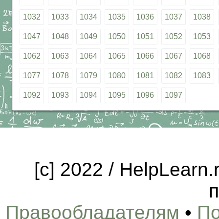
1032
1033
1034
1035
1036
1037
1038
1047
1048
1049
1050
1051
1052
1053
1062
1063
1064
1065
1066
1067
1068
1077
1078
1079
1080
1081
1082
1083
1092
1093
1094
1095
1096
1097
[c] 2022 / HelpLearn
п
Правообладателям
•
По