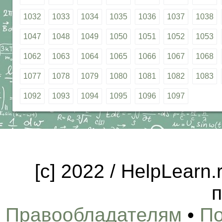
1032
1033
1034
1035
1036
1037
1038
1047
1048
1049
1050
1051
1052
1053
1062
1063
1064
1065
1066
1067
1068
1077
1078
1079
1080
1081
1082
1083
1092
1093
1094
1095
1096
1097
[c] 2022 / HelpLearn
п
Правообладателям
•
По