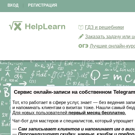
ВХОД
|
РЕГИСТРАЦИЯ
ГДЗ и решебники
Заказать задачу или 
Лучшие онлайн-кур
Сервис онлайн-записи на собственном Telegram
Тот, кто работает в сфере услуг, знает — без ведения зап
и напоминать клиентам о визитах тоже. Нашли самый бю
Для новых пользователей
первый месяц бесплатно
.
Чат-бот для мастеров и специалистов, который упрощает 
—
Сам записывает клиентов и напоминает им о виз
—
Персонализирует скидки, чаевые, кэшбэк и предо