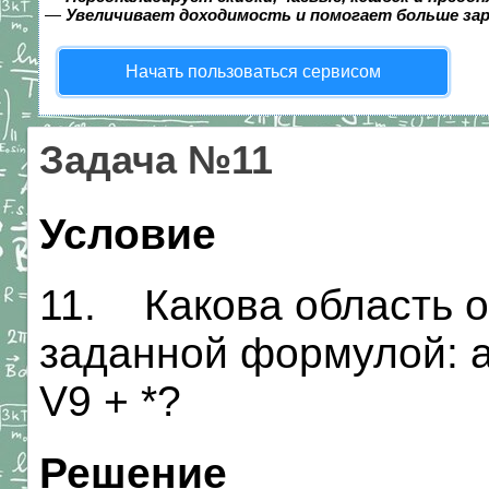
—
Увеличивает доходимость и помогает больше за
Начать пользоваться сервисом
Задача №11
Условие
11. Какова область 
заданной формулой: а)
V9 + *?
Решение