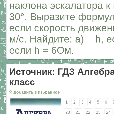
наклона эскалатора к
30°. Выразите формуло
если скорость движен
м/с. Найдите: а) h, ес
если h = 6Ом.
Источник: ГДЗ Алгебра
класс
☆
Добавить в избранное
1
2
3
4
5
6
20
21
22
23
24