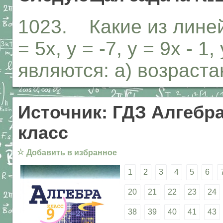
1023. Какие из линейн
= 5х, у = -7, у = 9х - 1
являются: а) возрас
Источник: ГДЗ Алгебра
класс
☆
Добавить в избранное
1
2
3
4
5
6
20
21
22
23
24
38
39
40
41
43