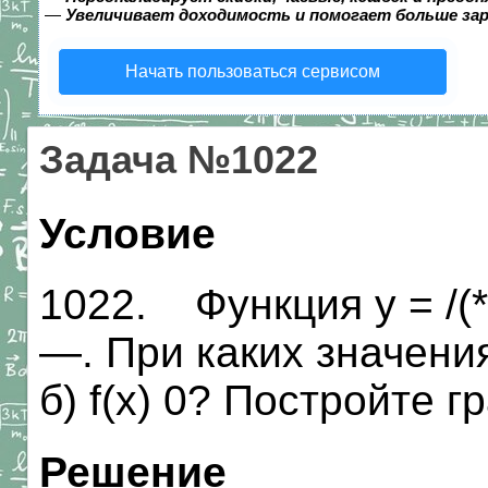
—
Увеличивает доходимость и помогает больше за
Начать пользоваться сервисом
Задача №1022
Условие
1022. Функция у = /(
—. При каких значениях
б) f(x) 0? Постройте 
Решение