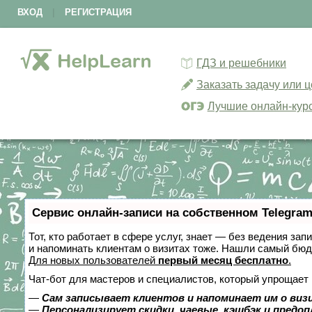
ВХОД
|
РЕГИСТРАЦИЯ
ГДЗ и решебники
Заказать задачу или 
Лучшие онлайн-кур
Сервис онлайн-записи на собственном Telegram
Тот, кто работает в сфере услуг, знает — без ведения зап
и напоминать клиентам о визитах тоже. Нашли самый бю
Для новых пользователей
первый месяц бесплатно
.
Чат-бот для мастеров и специалистов, который упрощает 
—
Сам записывает клиентов и напоминает им о виз
—
Персонализирует скидки, чаевые, кэшбэк и предо