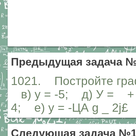
Предыдущая задача №
1021. Постройте графи
в) у = -5; д) У = + 3;
4; е) у = -ЦА g _ 2j£
Следующая задача №1