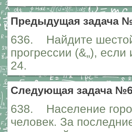
Предыдущая задача №
636. Найдите шестой
прогрессии (&„), если
24.
Следующая задача №6
638. Население горо
человек. За последни