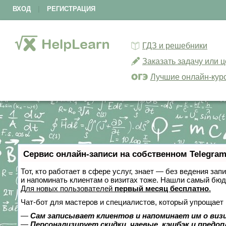
ВХОД
|
РЕГИСТРАЦИЯ
ГДЗ и решебники
Заказать задачу или 
Лучшие онлайн-кур
Сервис онлайн-записи на собственном Telegram
Тот, кто работает в сфере услуг, знает — без ведения зап
и напоминать клиентам о визитах тоже. Нашли самый бю
Для новых пользователей
первый месяц бесплатно
.
Чат-бот для мастеров и специалистов, который упрощает 
—
Сам записывает клиентов и напоминает им о виз
—
Персонализирует скидки, чаевые, кэшбэк и предо