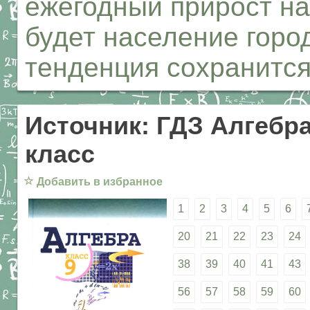
ежегодный прирост на
будет население город
тенденция сохранитс
Источник: ГДЗ Алгебра
класс
☆
Добавить в избранное
1
2
3
4
5
6
20
21
22
23
24
38
39
40
41
43
56
57
58
59
60