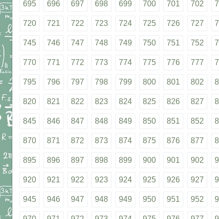
695
696
697
698
699
700
701
702
7
720
721
722
723
724
725
726
727
7
745
746
747
748
749
750
751
752
7
770
771
772
773
774
775
776
777
7
795
796
797
798
799
800
801
802
8
820
821
822
823
824
825
826
827
8
845
846
847
848
849
850
851
852
8
870
871
872
873
874
875
876
877
8
895
896
897
898
899
900
901
902
9
920
921
922
923
924
925
926
927
9
945
946
947
948
949
950
951
952
9
970
971
972
973
974
975
976
977
9