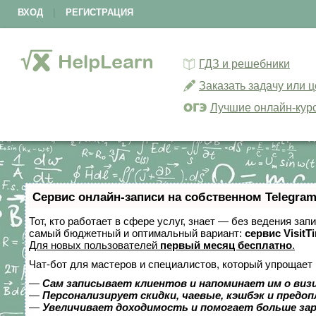
ВХОД
|
РЕГИСТРАЦИЯ
ГДЗ и решебники
Заказать задачу или 
Лучшие онлайн-кур
Сервис онлайн-записи на собственном Telegram
Тот, кто работает в сфере услуг, знает — без ведения за
самый бюджетный и оптимальный вариант:
сервис VisitT
Для новых пользователей
первый месяц бесплатно
.
Чат-бот для мастеров и специалистов, который упрощает 
—
Сам записывает клиентов и напоминает им о виз
—
Персонализирует скидки, чаевые, кэшбэк и предо
—
Увеличивает доходимость и помогает больше за