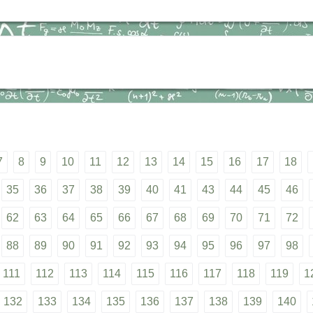
7
8
9
10
11
12
13
14
15
16
17
18
35
36
37
38
39
40
41
43
44
45
46
62
63
64
65
66
67
68
69
70
71
72
88
89
90
91
92
93
94
95
96
97
98
111
112
113
114
115
116
117
118
119
1
132
133
134
135
136
137
138
139
140