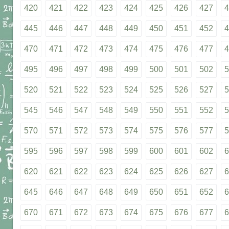
420
421
422
423
424
425
426
427
4
445
446
447
448
449
450
451
452
4
470
471
472
473
474
475
476
477
4
495
496
497
498
499
500
501
502
5
520
521
522
523
524
525
526
527
5
545
546
547
548
549
550
551
552
5
570
571
572
573
574
575
576
577
5
595
596
597
598
599
600
601
602
6
620
621
622
623
624
625
626
627
6
645
646
647
648
649
650
651
652
6
670
671
672
673
674
675
676
677
6