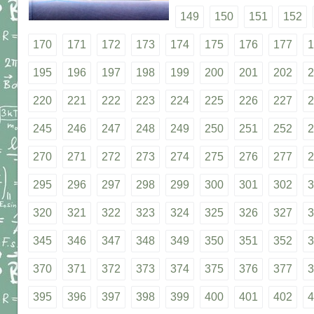
149
150
151
152
170
171
172
173
174
175
176
177
1
195
196
197
198
199
200
201
202
2
220
221
222
223
224
225
226
227
2
245
246
247
248
249
250
251
252
2
270
271
272
273
274
275
276
277
2
295
296
297
298
299
300
301
302
3
320
321
322
323
324
325
326
327
3
345
346
347
348
349
350
351
352
3
370
371
372
373
374
375
376
377
3
395
396
397
398
399
400
401
402
4