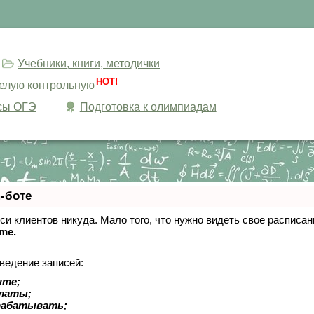
Учебники, книги, методички
HOT!
целую контрольную
сы ОГЭ
Подготовка к олимпиадам
-боте
писи клиентов никуда. Мало того, что нужно видеть свое расписа
ime.
ведение записей:
ите;
платы;
рабатывать;