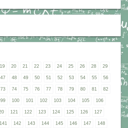
19
20
21
22
23
24
25
26
28
29
47
48
49
50
51
52
53
54
55
56
73
74
75
76
77
78
79
80
81
82
99
100
101
102
103
104
105
106
20
121
122
123
124
125
126
127
141
142
143
144
145
146
147
148