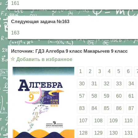
161
Следующая задача №163
163
Источник: ГДЗ Алгебра 9 класс Макарычев 9 класс
☆
Добавить в избранное
1
2
3
4
5
6
30
31
32
33
34
57
58
59
60
61
83
84
85
86
87
107
108
109
110
128
129
130
131