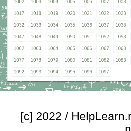
1002
1003
1004
1005
1006
1007
1008
1017
1018
1019
1020
1021
1022
1023
1032
1033
1034
1035
1036
1037
1038
1047
1048
1049
1050
1051
1052
1053
1062
1063
1064
1065
1066
1067
1068
1077
1078
1079
1080
1081
1082
1083
1092
1093
1094
1095
1096
1097
[c] 2022 / HelpLearn
п