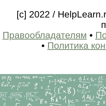
[c] 2022 / HelpLearn
п
Правообладателям
•
По
•
Политика ко