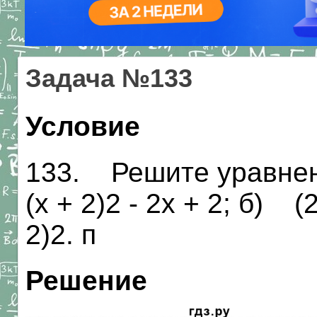
Задача №133
Условие
133. Решите уравнение
(х + 2)2 - 2х + 2; б) (2х
2)2. п
Решение