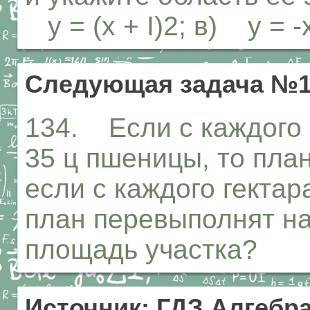
у = (х + I)2; в) у = -
Следующая задача №1
134. Если с каждого 
35 ц пшеницы, то план
если с каждого гектар
план перевыполнят на 
площадь участка?
Источник: ГДЗ Алгебра