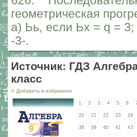
626. Последовательн
геометрическая прог
а) Ьь, если Ьх = q = 3;
-3-.
Источник: ГДЗ Алгебра
класс
☆
Добавить в избранное
1
2
3
4
5
6
20
21
22
23
24
38
39
40
41
43