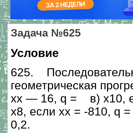
Задача №625
Условие
625. Последовательн
геометрическая прогре
хх — 16, q = в) х10, ес
х8, если хх = -810, q =
0,2.