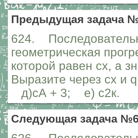
Предыдущая задача №
624. Последовательн
геометрическая прогр
которой равен сх, а з
Выразите через сх и q: а
д)сА + 3; е) с2к.
Следующая задача №6