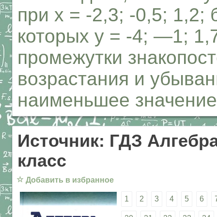
при х = -2,3; -0,5; 1,2
которых у = -4; —1; 1
промежутки знакопос
возрастания и убыван
наименьшее значение
Источник: ГДЗ Алгебра
класс
☆
Добавить в избранное
1
2
3
4
5
6