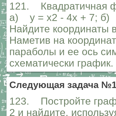
121. Квадратичная ф
а) у = х2 - 4х + 7; б) 
Найдите координаты 
Наметив на координа
параболы и ее ось си
схематически график.
Следующая задача №1
123. Постройте графи
2 и найдите, использ