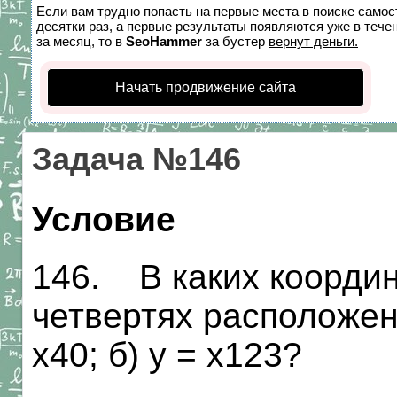
Если вам трудно попасть на первые места в поиске само
десятки раз, а первые результаты появляются уже в течен
за месяц, то в
SeoHammer
за бустер
вернут деньги.
Начать продвижение сайта
Задача №146
Условие
146. В каких коорди
четвертях расположен
х40; б) у = х123?