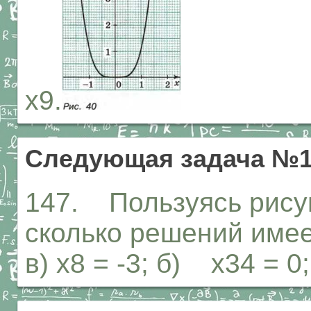
х9.
Следующая задача №1
147. Пользуясь рисун
сколько решений имее
в) х8 = -3; б) х34 = 0; 