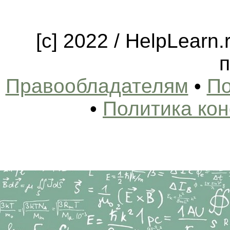
[c] 2022 / HelpLearn
п
Правообладателям
•
По
•
Политика ко