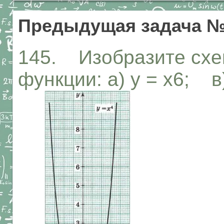
Предыдущая задача №
145. Изобразите схе
функции: а) у = х6; в)