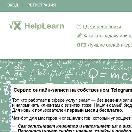
ВХОД
|
РЕГИСТРАЦИЯ
ГДЗ и решебники
Заказать задачу или 
Лучшие онлайн-кур
Сервис онлайн-записи на собственном Telegram
Тот, кто работает в сфере услуг, знает — без ведения зап
и напоминать клиентам о визитах тоже. Нашли самый бю
Для новых пользователей
первый месяц бесплатно
.
Чат-бот для мастеров и специалистов, который упрощает 
—
Сам записывает клиентов и напоминает им о виз
—
Персонализирует скидки, чаевые, кэшбэк и предо