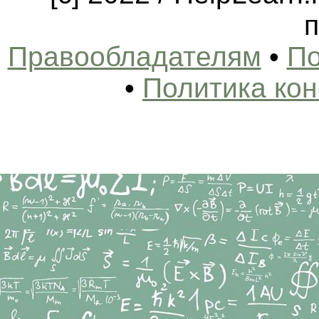
п
Правообладателям
•
По
•
Политика ко