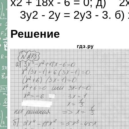
х2 + 18х - 6 = 0; д) 2х
3у2 - 2у = 2у3 - 3. б) 
Решение