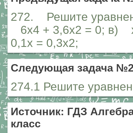
272. Решите уравнени
6х4 + 3,6х2 = 0; в) х
0,1х = 0,3х2;
Следующая задача №2
274.1 Решите уравнение
Источник: ГДЗ Алгебра
класс