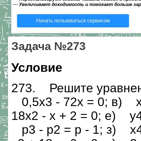
—
Увеличивает доходимость и помогает больше за
Начать пользоваться сервисом
Задача №273
Условие
273. Решите уравнени
0,5х3 - 72х = 0; в) х
18х2 - х + 2 = 0; е) у4
р3 - р2 = р - 1; з) х4