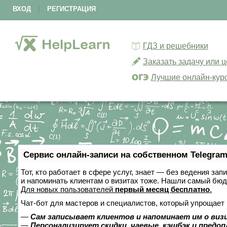
ВХОД
|
РЕГИСТРАЦИЯ
ГДЗ и решебники
Заказать задачу или 
Лучшие онлайн-кур
Сервис онлайн-записи на собственном Telegram
Тот, кто работает в сфере услуг, знает — без ведения зап
и напоминать клиентам о визитах тоже. Нашли самый бю
Для новых пользователей
первый месяц бесплатно
.
Чат-бот для мастеров и специалистов, который упрощает 
—
Сам записывает клиентов и напоминает им о виз
—
Персонализирует скидки, чаевые, кэшбэк и предо