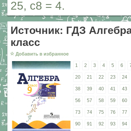
25, с8 = 4.
Источник: ГДЗ Алгебра
класс
☆
Добавить в избранное
1
2
3
4
5
6
20
21
22
23
24
38
39
40
41
43
56
57
58
59
60
73
74
75
76
77
90
91
92
93
94