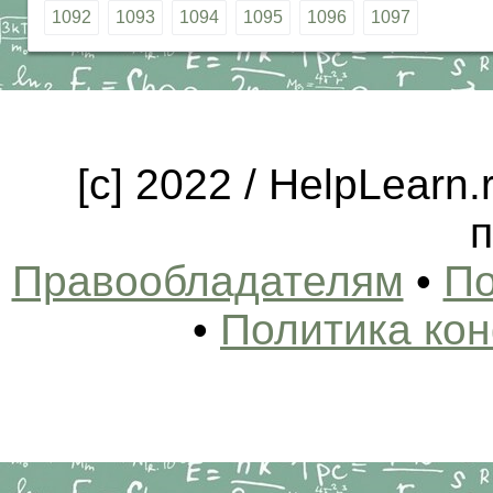
1092
1093
1094
1095
1096
1097
[c] 2022 / HelpLearn
п
Правообладателям
•
По
•
Политика ко