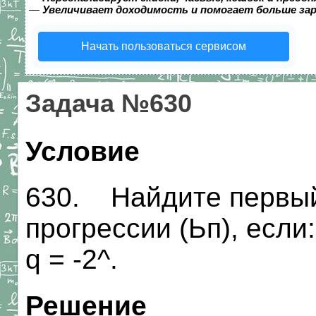
—
Увеличивает доходимость и помогает больше за
Начать пользоваться сервисом
Задача №630
Условие
630. Найдите первый
прогрессии (Ьп), если: 
q = -2^.
Решение