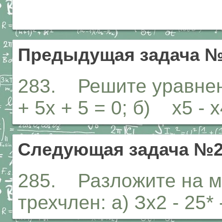
Предыдущая задача №
283. Решите уравнени
+ 5х + 5 = 0; б) х5 - х
Следующая задача №2
285. Разложите на м
трехчлен: а) Зх2 - 25* 