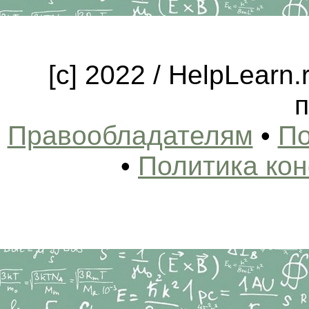
[c] 2022 / HelpLearn
п
Правообладателям
•
По
•
Политика ко